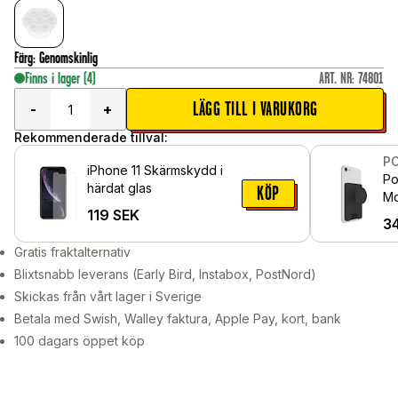
Färg
:
Genomskinlig
Finns i lager
(4)
ART. NR
:
74801
LÄGG TILL I VARUKORG
-
+
Rekommenderade tillval:
P
iPhone 11 Skärmskydd i
Po
härdat glas
KÖP
Mo
119
SEK
av
3
Gratis fraktalternativ
Blixtsnabb leverans (Early Bird, Instabox, PostNord)
Skickas från vårt lager i Sverige
Betala med Swish, Walley faktura, Apple Pay, kort, bank
100 dagars öppet köp