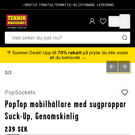
GRATIS FRAKTALTERNATIV
BLIXTSNABB LEVERANS
items in cart,
🌴 Summer Deals! Upp till
70% rabatt
på prylar du inte visste
att du behövde →
PREVIOUS SLID
NEXT S
0
/
3
PopSockets
PopTop mobilhållare med sugproppar
Suck-Up, Genomskinlig
239
SEK