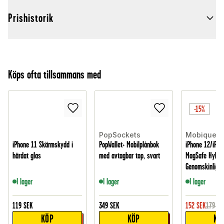
Prishistorik
Köps ofta tillsammans med
-15%
PopSockets
Mobique
iPhone 11 Skärmskydd i
PopWallet+ Mobilplånbok
iPhone 12/iPho
härdat glas
med avtagbar top, svart
MagSafe Hybrid
Genomskinlig
I lager
I lager
I lager
119
SEK
349
SEK
152
SEK
179
SE
KÖP
KÖP
KÖ