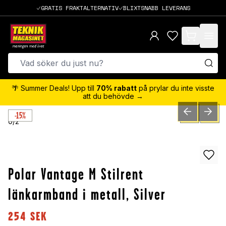
GRATIS FRAKTALTERNATIV
BLIXTSNABB LEVERANS
items in cart,
🌴 Summer Deals! Upp till
70% rabatt
på prylar du inte visste
att du behövde →
-15%
PREVIOUS SLID
NEXT S
0
/
2
Polar Vantage M Stilrent
länkarmband i metall, Silver
254
SEK