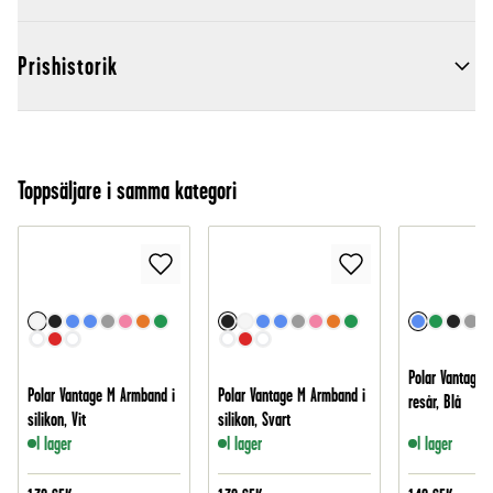
Prishistorik
Toppsäljare i samma kategori
Polar Vantage 
Polar Vantage M Armband i
Polar Vantage M Armband i
resår, Blå
silikon, Vit
silikon, Svart
I lager
I lager
I lager