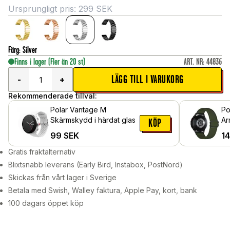
Ursprungligt pris:
299
SEK
Färg
:
Silver
Finns i lager
(Fler än 20 st)
ART. NR
:
44836
LÄGG TILL I VARUKORG
-
+
Rekommenderade tillval:
Polar Vantage M
Po
Skärmskydd i härdat glas
Ar
KÖP
99
SEK
1
Gratis fraktalternativ
Blixtsnabb leverans (Early Bird, Instabox, PostNord)
Skickas från vårt lager i Sverige
Betala med Swish, Walley faktura, Apple Pay, kort, bank
100 dagars öppet köp