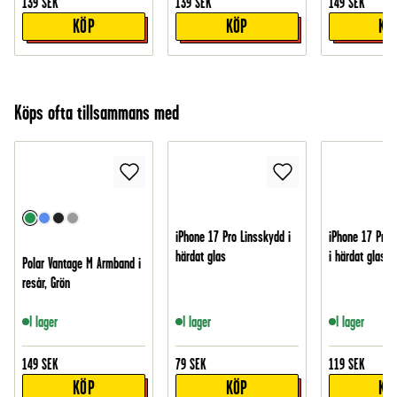
139
SEK
139
SEK
149
SEK
KÖP
KÖP
KÖ
Köps ofta tillsammans med
iPhone 17 Pro Linsskydd i
iPhone 17 Pro
härdat glas
i härdat glas
Polar Vantage M Armband i
resår, Grön
I lager
I lager
I lager
149
SEK
79
SEK
119
SEK
KÖP
KÖP
KÖ