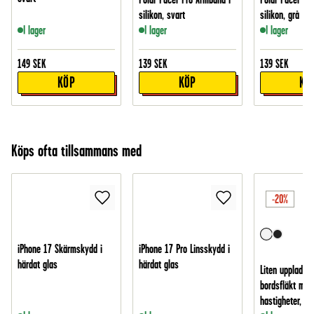
silikon, svart
silikon, grå
I lager
I lager
I lager
149
SEK
139
SEK
139
SEK
KÖP
KÖP
KÖ
Köps ofta tillsammans med
-20%
iPhone 17 Skärmskydd i
iPhone 17 Pro Linsskydd i
härdat glas
härdat glas
Liten uppladdn
bordsfläkt med
hastigheter, Vit