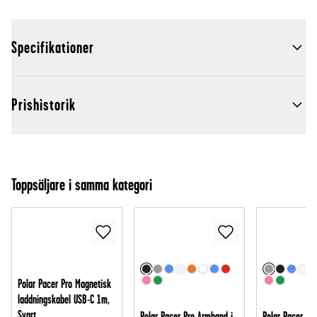
Specifikationer
Prishistorik
Toppsäljare i samma kategori
Polar Pacer Pro Magnetisk
laddningskabel USB-C 1m,
Svart
Polar Pacer Pro Armband i
Polar Pacer Pr