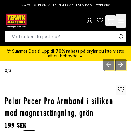
GRATIS FRAKTALTERNATIV
BLIXTSNABB LEVERANS
items in cart,
🌴 Summer Deals! Upp till
70% rabatt
på prylar du inte visste
att du behövde →
PREVIOUS SLID
NEXT S
0
/
3
Polar Pacer Pro Armband i silikon
med magnetstängning, grön
199
SEK