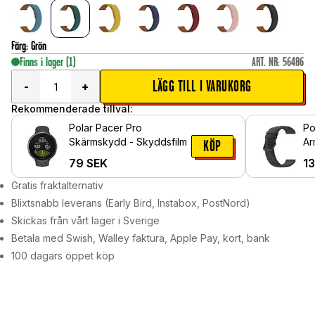
Färg
:
Grön
Finns i lager
(1)
ART. NR
:
56486
LÄGG TILL I VARUKORG
-
+
Rekommenderade tillval:
Polar Pacer Pro
Po
Skärmskydd - Skyddsfilm
Ar
KÖP
79
SEK
1
Gratis fraktalternativ
Blixtsnabb leverans (Early Bird, Instabox, PostNord)
Skickas från vårt lager i Sverige
Betala med Swish, Walley faktura, Apple Pay, kort, bank
100 dagars öppet köp