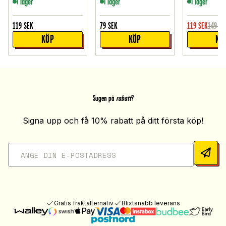
I lager
I lager
I lager
119
SEK
79
SEK
119
SEK
149
SE
KÖP
KÖP
KÖ
Sugen på
rabatt
?
Signa upp och få 10% rabatt på ditt första köp!
Gratis fraktalternativ
Blixtsnabb leverans