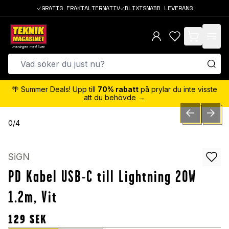
GRATIS FRAKTALTERNATIV
BLIXTSNABB LEVERANS
items in cart,
🌴 Summer Deals! Upp till
70% rabatt
på prylar du inte visste
att du behövde →
PREVIOUS SLID
NEXT S
0
/
4
SiGN
PD Kabel USB-C till Lightning 20W
1.2m, Vit
129
SEK