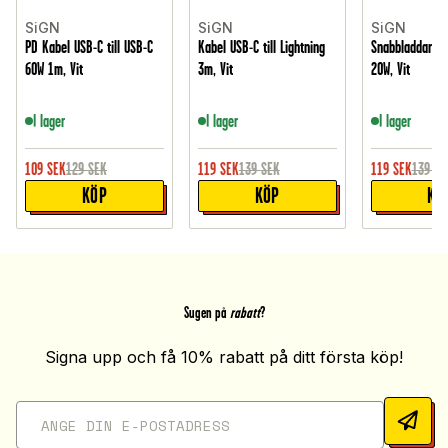
SiGN
SiGN
SiGN
PD Kabel USB-C till USB-C
Kabel USB-C till Lightning
Snabbladdare 
60W 1m, Vit
3m, Vit
20W, Vit
I lager
I lager
I lager
109
SEK
129
SEK
119
SEK
139
SEK
119
SEK
139
SE
KÖP
KÖP
KÖ
Sugen på
rabatt
?
Signa upp och få 10% rabatt på ditt första köp!