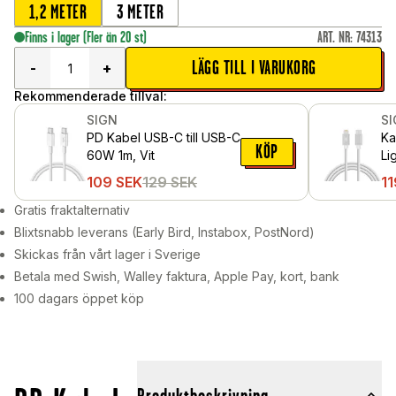
1,2 METER
3 METER
Finns i lager
(Fler än 20 st)
ART. NR
:
74313
LÄGG TILL I VARUKORG
-
+
Rekommenderade tillval:
SIGN
S
PD Kabel USB-C till USB-C
Ka
KÖP
60W 1m, Vit
Li
109
SEK
129
SEK
11
Gratis fraktalternativ
Blixtsnabb leverans (Early Bird, Instabox, PostNord)
Skickas från vårt lager i Sverige
Betala med Swish, Walley faktura, Apple Pay, kort, bank
100 dagars öppet köp