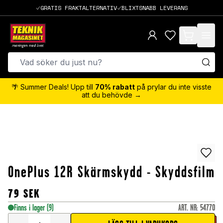
GRATIS FRAKTALTERNATIV
BLIXTSNABB LEVERANS
items in cart,
🌴 Summer Deals! Upp till
70% rabatt
på prylar du inte visste
att du behövde →
OnePlus 12R Skärmskydd - Skyddsfilm
79
SEK
Finns i lager
(9)
ART. NR
:
54770