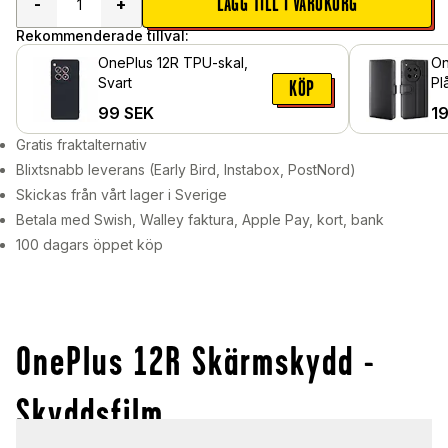
LÄGG TILL I VARUKORG
-
+
Rekommenderade tillval:
OnePlus 12R TPU-skal,
On
Svart
Pl
KÖP
Lä
99
SEK
1
Gratis fraktalternativ
Blixtsnabb leverans (Early Bird, Instabox, PostNord)
Skickas från vårt lager i Sverige
Betala med Swish, Walley faktura, Apple Pay, kort, bank
100 dagars öppet köp
OnePlus 12R Skärmskydd -
Skyddsfilm