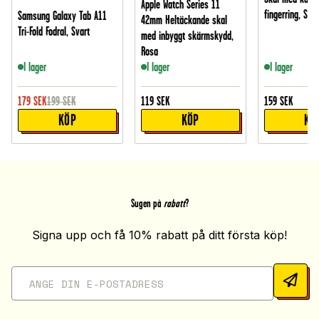
Apple Watch Series 11
fingerring, Svar
Samsung Galaxy Tab A11
42mm Heltäckande skal
Tri-Fold Fodral, Svart
med inbyggt skärmskydd,
Rosa
I lager
I lager
I lager
179
SEK
199
SEK
119
SEK
159
SEK
KÖP
KÖP
KÖ
Sugen på
rabatt
?
Signa upp och få 10% rabatt på ditt första köp!