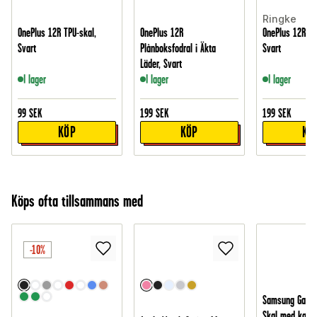
Ringke
OnePlus 12R TPU-skal,
OnePlus 12R
OnePlus 12R Fus
Svart
Plånboksfodral i Äkta
Svart
Läder, Svart
I lager
I lager
I lager
99
SEK
199
SEK
199
SEK
KÖP
KÖP
KÖ
Köps ofta tillsammans med
-10%
Samsung Galax
Skal med kame