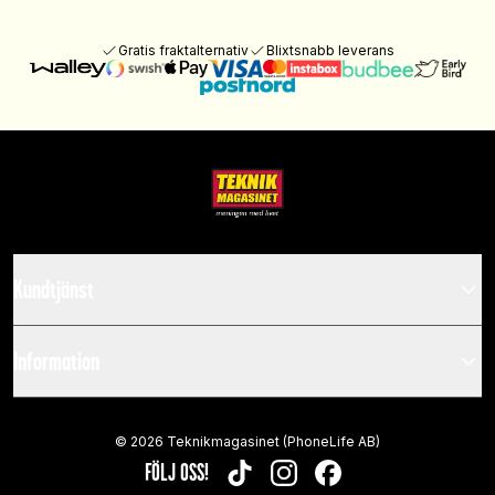
Gratis fraktalternativ
Blixtsnabb leverans
Kundtjänst
Information
©
2026
Teknikmagasinet (PhoneLife AB)
FÖLJ OSS!
TIKTOK
INSTAGRAM
FACEBOOK