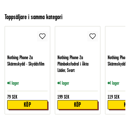
Toppsäljare i samma kategori
Nothing Phone 2a
Nothing Phone 2a
Nothing Phone 
Skärmskydd - Skyddsfilm
Plånboksfodral i Äkta
Skärmskydd i h
Läder, Svart
I lager
I lager
I lager
79
SEK
199
SEK
119
SEK
KÖP
KÖP
KÖ