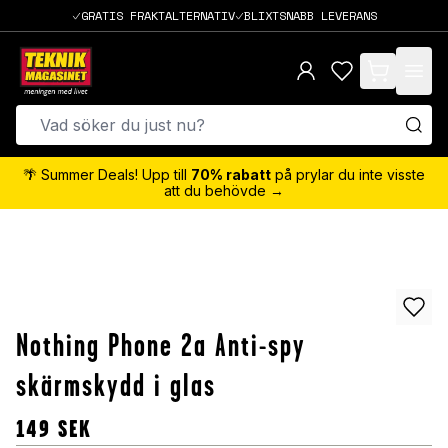
GRATIS FRAKTALTERNATIV
BLIXTSNABB LEVERANS
items in cart,
🌴 Summer Deals! Upp till
70% rabatt
på prylar du inte visste
att du behövde →
Nothing Phone 2a Anti-spy
skärmskydd i glas
149
SEK