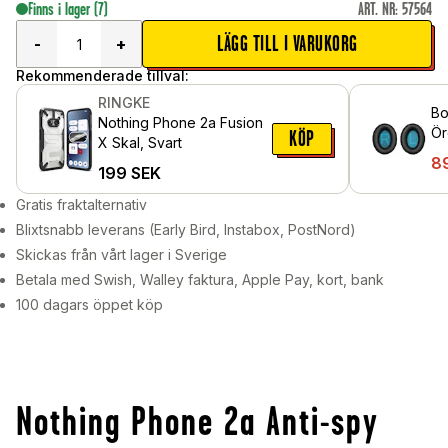
Finns i lager
(7)
ART. NR
:
57564
LÄGG TILL I VARUKORG
-
+
Rekommenderade tillval:
RINGKE
Bo
Nothing Phone 2a Fusion
Ör
KÖP
X Skal, Svart
hö
8
199
SEK
Gratis fraktalternativ
Blixtsnabb leverans (Early Bird, Instabox, PostNord)
Skickas från vårt lager i Sverige
Betala med Swish, Walley faktura, Apple Pay, kort, bank
100 dagars öppet köp
Nothing Phone 2a Anti-spy