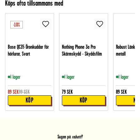
Köps ofta tillsammans med
-10%
Bose QC35 Öronkuddar för
Nothing Phone 3a Pro
Robust Länkbor
hörlurar, Svart
Skärmskydd - Skyddsfilm
metall
I lager
I lager
I lager
89
SEK
99
SEK
79
SEK
89
SEK
KÖP
KÖP
KÖ
Sugen på
rabatt
?