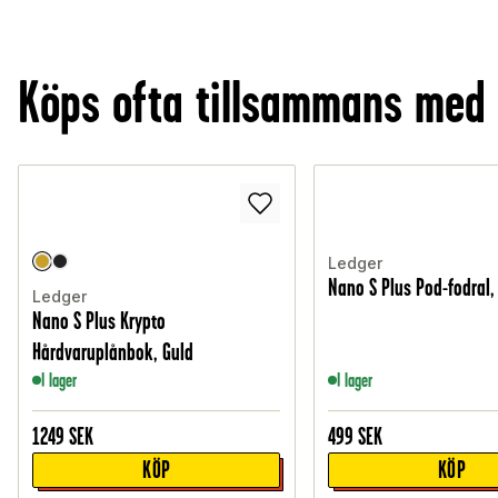
Köps ofta tillsammans med
Ledger
Nano S Plus Pod-fodral,
Ledger
Nano S Plus Krypto
Hårdvaruplånbok, Guld
I lager
I lager
1249
SEK
499
SEK
KÖP
KÖP