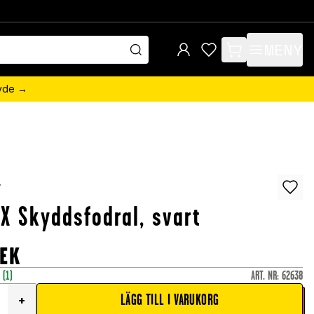
MENY
items in cart, view 
övde →
r
X Skyddsfodral, svart
EK
r
(1)
ART. NR
:
62638
LÄGG TILL I VARUKORG
+