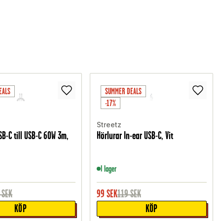
EALS
SUMMER DEALS
-17%
Streetz
B-C till USB-C 60W 3m,
Hörlurar In-ear USB-C, Vit
I lager
SEK
99
SEK
119
SEK
KÖP
KÖP