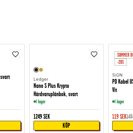
SUMMER D
-20%
SiGN
 svart
Ledger
PD Kabel US
Nano S Plus Krypto
Vit
Hårdvaruplånbok, svart
I lager
I lager
1249
SEK
119
SEK
149
KÖP