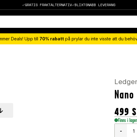
GRATIS FRAKTALTERNATIV
BLIXTSNABB LEVERANS
mmer Deals! Upp till
70% rabatt
på prylar du inte visste att du beh
Ledge
Nano 
499
S
Finns i lage
-