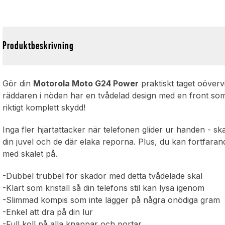
Produktbeskrivning
,
Gör din
Motorola Moto G24 Power
praktiskt taget oöverv
räddaren i nöden har en tvådelad design med en front som 
riktigt komplett skydd!
Inga fler hjärtattacker när telefonen glider ur handen - 
din juvel och de där elaka reporna. Plus, du kan fortfaran
med skalet på.
-Dubbel trubbel för skador med detta tvådelade skal
-Klart som kristall så din telefons stil kan lysa igenom
-Slimmad kompis som inte lägger på några onödiga gram
-Enkel att dra på din lur
-Full koll på alla knappar och portar