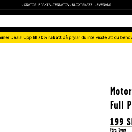
GRATIS FRAKTALTERNATIV
BLIXTSNABB LEVERANS
mmer Deals! Upp till
70% rabatt
på prylar du inte visste att du beh
Motor
Full 
199
S
Färg
:
Svart