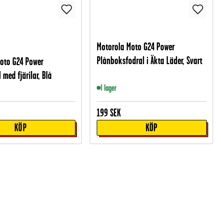
Motorola Moto G24 Power
Plånboksfodral i Äkta Läder, Svart
oto G24 Power
 med fjärilar, Blå
I lager
199
SEK
KÖP
KÖP