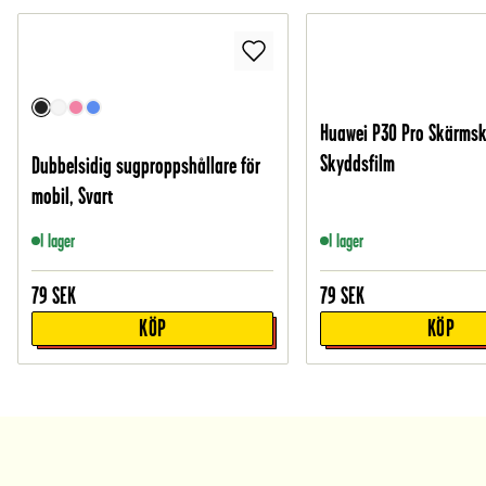
Huawei P30 Pro Skärmsk
Skyddsfilm
Dubbelsidig sugproppshållare för
mobil, Svart
I lager
I lager
79
SEK
79
SEK
KÖP
KÖP