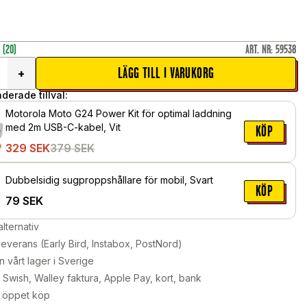
r
(20)
ART. NR
:
59538
LÄGG TILL I VARUKORG
+
erade tillval:
Motorola Moto G24 Power Kit för optimal laddning
med 2m USB-C-kabel, Vit
KÖP
329
SEK
379
SEK
Dubbelsidig sugproppshållare för mobil, Svart
KÖP
79
SEK
alternativ
leverans (Early Bird, Instabox, PostNord)
n vårt lager i Sverige
Swish, Walley faktura, Apple Pay, kort, bank
 öppet köp