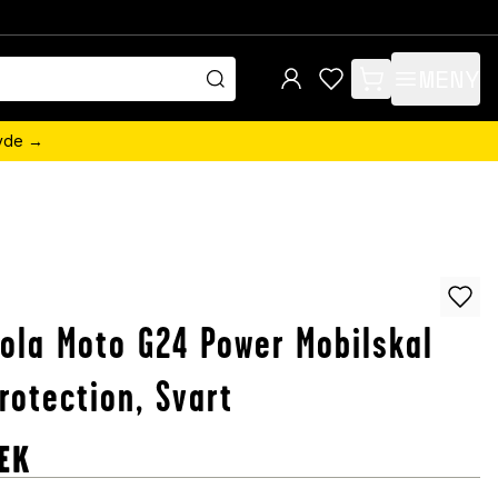
MENY
items in cart, view 
övde →
ola Moto G24 Power Mobilskal
Protection, Svart
EK