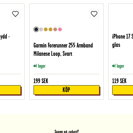
ydd -
iPhone 17 
glas
Garmin Forerunner 255 Armband
Milanese Loop, Svart
I lager
I lager
199
SEK
119
SEK
KÖP
Sugen på
rabatt
?