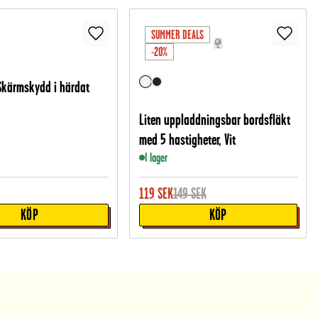
SUMMER DEALS
-20%
Skärmskydd i härdat
Liten uppladdningsbar bordsfläkt
med 5 hastigheter, Vit
I lager
119
SEK
149
SEK
KÖP
KÖP