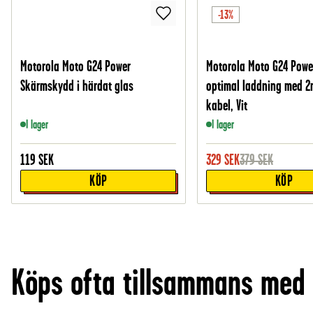
-13%
Motorola Moto G24 Power
Motorola Moto G24 Power
Skärmskydd i härdat glas
optimal laddning med 2
kabel, Vit
I lager
I lager
119
SEK
329
SEK
379
SEK
KÖP
KÖP
Köps ofta tillsammans med