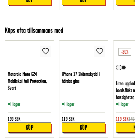
Köps ofta tillsammans med
-20%
Motorola Moto G24
iPhone 17 Skärmskydd i
Mobilskal Full Protection,
härdat glas
Liten uppladdn
Svart
bordsfläkt med
hastigheter, Vit
I lager
I lager
I lager
199
SEK
119
SEK
119
SEK
149
SE
KÖP
KÖP
KÖ