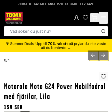
GRATIS FRAKTALTERNATIV
BLIXTSNABB LEVERANS
items in cart,
🌴 Summer Deals! Upp till
70% rabatt
på prylar du inte visste
att du behövde →
PREVIOUS SLID
NEXT S
0
/
4
Motorola Moto G24 Power Mobilfodral
med fjärilar, Lila
159
SEK