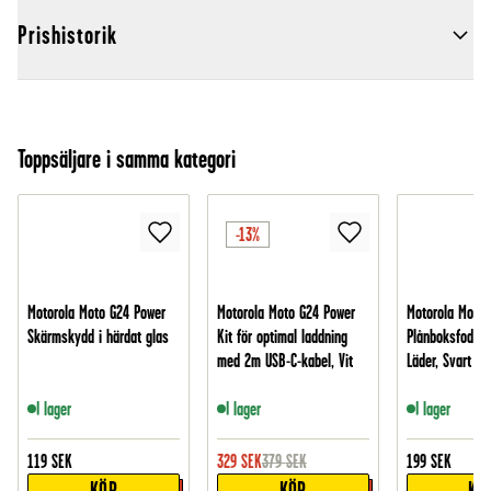
Prishistorik
Toppsäljare i samma kategori
-13%
Motorola Moto G24 Power
Motorola Moto G24 Power
Motorola Moto 
Skärmskydd i härdat glas
Kit för optimal laddning
Plånboksfodral 
med 2m USB-C-kabel, Vit
Läder, Svart
I lager
I lager
I lager
119
SEK
329
SEK
379
SEK
199
SEK
KÖP
KÖP
KÖ