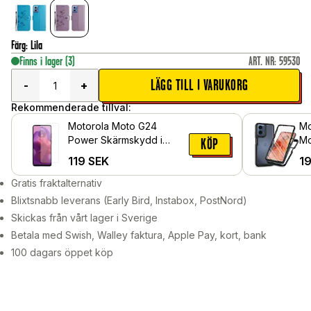
Färg
:
Lila
Finns i lager
(3)
ART. NR
:
59530
LÄGG TILL I VARUKORG
-
+
Rekommenderade tillval:
Motorola Moto G24
Mo
Power Skärmskydd i
Mo
KÖP
härdat glas
Pr
119
SEK
1
Gratis fraktalternativ
Blixtsnabb leverans (Early Bird, Instabox, PostNord)
Skickas från vårt lager i Sverige
Betala med Swish, Walley faktura, Apple Pay, kort, bank
100 dagars öppet köp