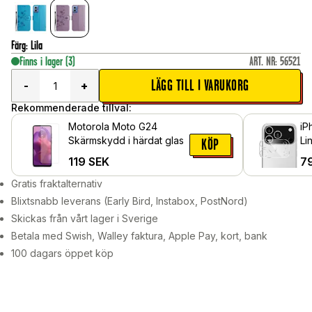
Färg
:
Lila
Finns i lager
(3)
ART. NR
:
56521
LÄGG TILL I VARUKORG
-
+
Rekommenderade tillval:
Motorola Moto G24
iP
Skärmskydd i härdat glas
Li
KÖP
119
SEK
7
Gratis fraktalternativ
Blixtsnabb leverans (Early Bird, Instabox, PostNord)
Skickas från vårt lager i Sverige
Betala med Swish, Walley faktura, Apple Pay, kort, bank
100 dagars öppet köp