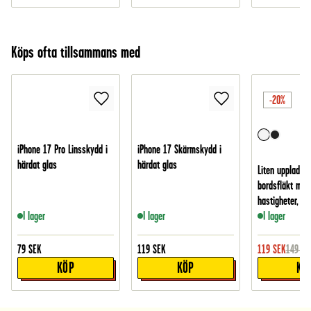
Köps ofta tillsammans med
-20%
iPhone 17 Pro Linsskydd i
iPhone 17 Skärmskydd i
härdat glas
härdat glas
Liten uppladdn
bordsfläkt med
hastigheter, Vit
I lager
I lager
I lager
79
SEK
119
SEK
119
SEK
149
SE
KÖP
KÖP
KÖ