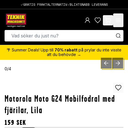
GRATIS FRAKTALTERNATIV
BLIXTSNABB LEVERANS
items in cart,
🌴 Summer Deals! Upp till
70% rabatt
på prylar du inte visste
att du behövde →
PREVIOUS SLID
NEXT S
0
/
4
Motorola Moto G24 Mobilfodral med
fjärilar, Lila
159
SEK