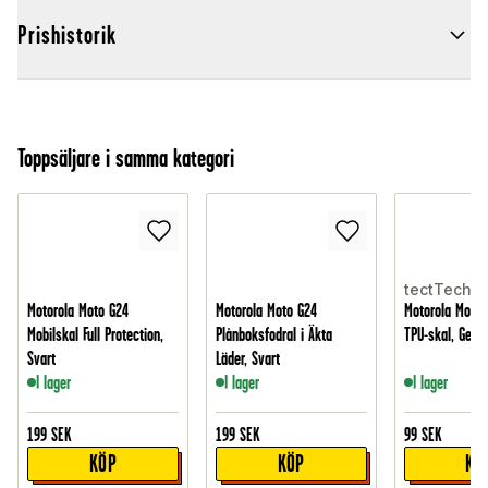
Prishistorik
Toppsäljare i samma kategori
tectTech
Motorola Moto G24
Motorola Moto G24
Motorola Moto 
Mobilskal Full Protection,
Plånboksfodral i Äkta
TPU-skal, Geno
Svart
Läder, Svart
I lager
I lager
I lager
199
SEK
199
SEK
99
SEK
KÖP
KÖP
KÖ