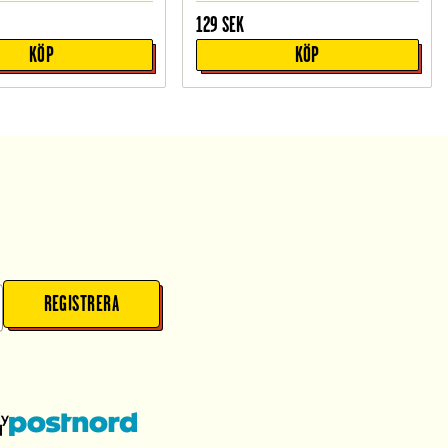
129
SEK
KÖP
KÖP
REGISTRERA