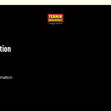
tion
rmation