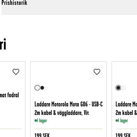
Prishistorik
ri
mat fodral
Laddare Motorola Moto G06 - USB-C
Laddare Mo
2m kabel & väggladdare, Vit
2m kabel &
I lager
I lager
199
SEK
199
SEK