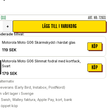
r
(11)
ART. NR
:
72831
LÄGG TILL I VARUKORG
+
erade tillval:
Motorola Moto G06 Skärmskydd i härdat glas
KÖP
119
SEK
Motorola Moto G06 Slimmat fodral med kortfack,
Svart
KÖP
179
SEK
alternativ
leverans (Early Bird, Instabox, PostNord)
n vårt lager i Sverige
Swish, Walley faktura, Apple Pay, kort, bank
 öppet köp