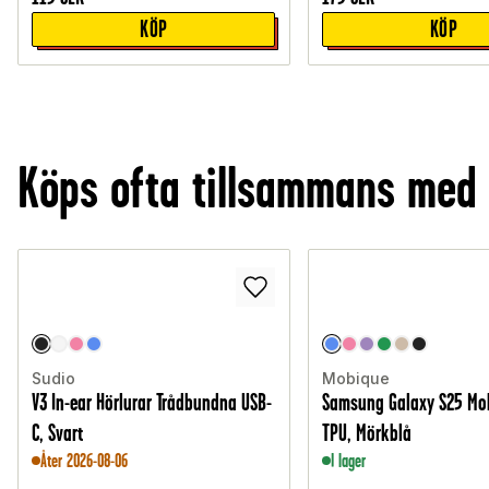
KÖP
KÖP
Köps ofta tillsammans med
Sudio
Mobique
V3 In-ear Hörlurar Trådbundna USB-
Samsung Galaxy S25 Mob
C, Svart
TPU, Mörkblå
Åter 2026-08-06
I lager