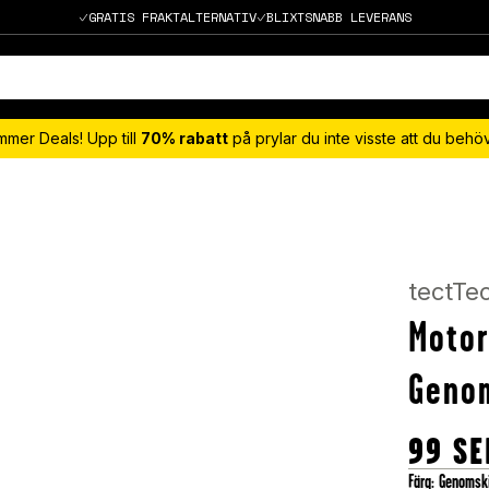
GRATIS FRAKTALTERNATIV
BLIXTSNABB LEVERANS
mmer Deals! Upp till
70% rabatt
på prylar du inte visste att du beh
tectTe
Motor
Genom
99
SE
Färg
:
Genomski