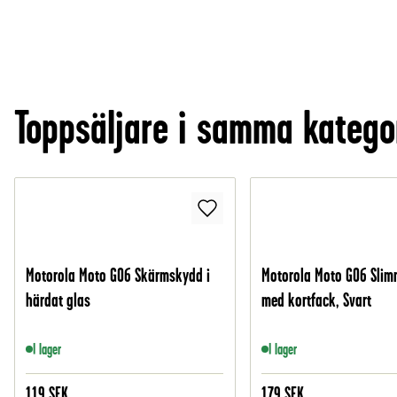
Toppsäljare i samma katego
Motorola Moto G06 Skärmskydd i
Motorola Moto G06 Slim
härdat glas
med kortfack, Svart
I lager
I lager
119
SEK
179
SEK