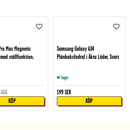
Pro Max Magnetic
Samsung Galaxy A34
 med ställfunktion,
Plånboksfodral i Äkta Läder, Svart
I lager
SEK
199
SEK
KÖP
KÖP