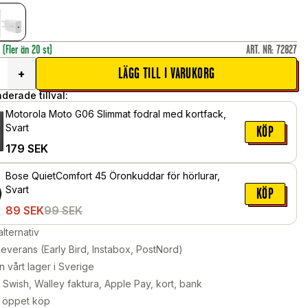
r
(Fler än 20 st)
ART. NR
:
72827
LÄGG TILL I VARUKORG
+
erade tillval:
Motorola Moto G06 Slimmat fodral med kortfack,
Svart
KÖP
179
SEK
Bose QuietComfort 45 Öronkuddar för hörlurar,
Svart
KÖP
89
SEK
99
SEK
alternativ
leverans (Early Bird, Instabox, PostNord)
n vårt lager i Sverige
Swish, Walley faktura, Apple Pay, kort, bank
 öppet köp