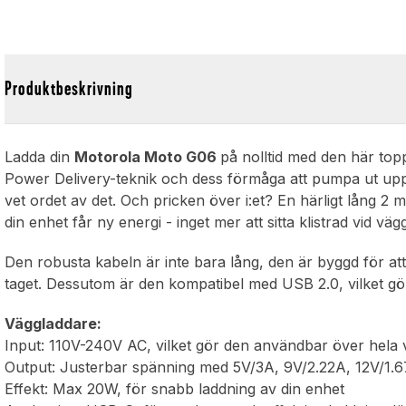
Produktbeskrivning
Ladda din
Motorola Moto G06
på nolltid med den här to
Power Delivery-teknik och dess förmåga att pumpa ut upp 
vet ordet av det. Och pricken över i:et? En härligt lång 2 
din enhet får ny energi - inget mer att sitta klistrad vid väg
Den robusta kabeln är inte bara lång, den är byggd för att h
taget. Dessutom är den kompatibel med USB 2.0, vilket gör
Väggladdare:
Input: 110V-240V AC, vilket gör den användbar över hela 
Output: Justerbar spänning med 5V/3A, 9V/2.22A, 12V/1.67
Effekt: Max 20W, för snabb laddning av din enhet