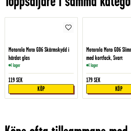
Toppsäljare i samma katego
Motorola Moto G06 Skärmskydd i
Motorola Moto G06 Slim
härdat glas
med kortfack, Svart
I lager
I lager
119
SEK
179
SEK
KÖP
KÖP