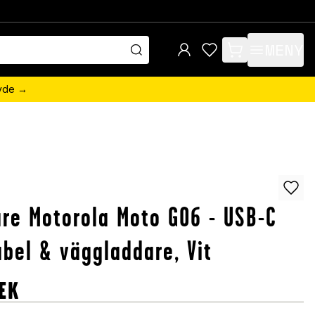
MENY
items in cart, view 
övde →
re Motorola Moto G06 - USB-C
bel & väggladdare, Vit
EK