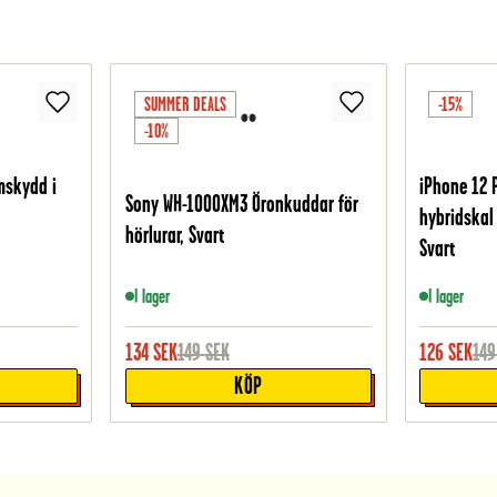
SUMMER DEALS
-15%
-10%
mskydd i
iPhone 12 
Sony WH-1000XM3 Öronkuddar för
hybridskal
hörlurar, Svart
Svart
I lager
I lager
134
SEK
149
SEK
126
SEK
149
KÖP