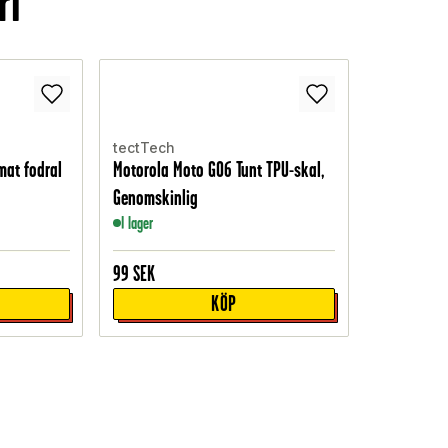
ri
tectTech
mat fodral
Motorola Moto G06 Tunt TPU-skal,
Genomskinlig
I lager
99
SEK
KÖP