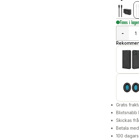
Finns i lage
-
Rekommend
Gratis frakt
Blixtsnabb 
Skickas frå
Betala med 
100 dagars