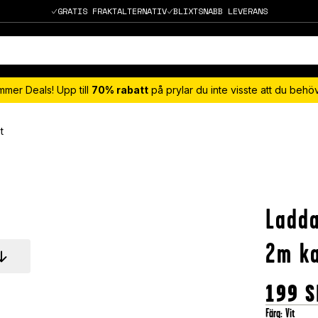
GRATIS FRAKTALTERNATIV
BLIXTSNABB LEVERANS
mmer Deals! Upp till
70% rabatt
på prylar du inte visste att du beh
t
Ladda
2m ka
199
S
Färg
:
Vit