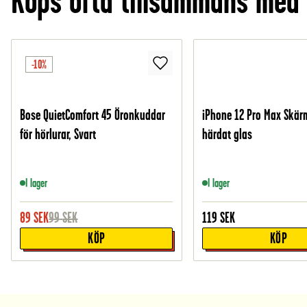
Köps ofta tillsammans med
-10%
Bose QuietComfort 45 Öronkuddar
iPhone 12 Pro Max Skär
för hörlurar, Svart
härdat glas
I lager
I lager
89
SEK
99
SEK
119
SEK
KÖP
KÖP