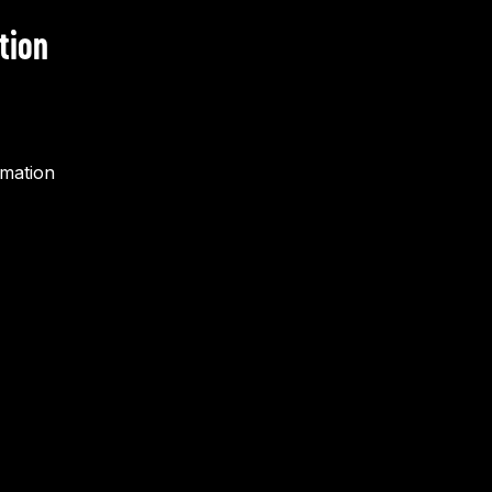
tion
rmation