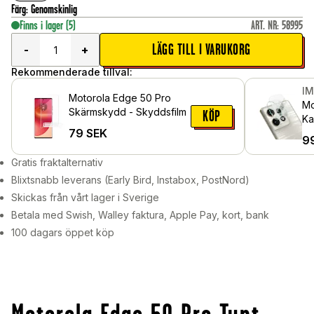
Färg
:
Genomskinlig
Finns i lager
(5)
ART. NR
:
58995
LÄGG TILL I VARUKORG
-
+
Rekommenderade tillval:
I
Motorola Edge 50 Pro
Mo
Skärmskydd - Skyddsfilm
KÖP
Ka
79
SEK
Ge
9
Gratis fraktalternativ
Blixtsnabb leverans (Early Bird, Instabox, PostNord)
Skickas från vårt lager i Sverige
Betala med Swish, Walley faktura, Apple Pay, kort, bank
100 dagars öppet köp
Motorola Edge 50 Pro Tunt