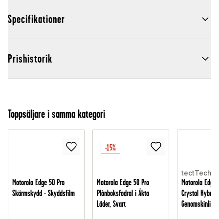
Specifikationer
Prishistorik
Toppsäljare i samma kategori
-15%
tectTech
Motorola Edge 50 Pro
Motorola Edge 50 Pro
Motorola Edge 
Skärmskydd - Skyddsfilm
Plånboksfodral i Äkta
Crystal Hybrid-
Läder, Svart
Genomskinlig