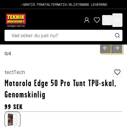
GRATIS FRAKTALTERNATIV
BLIXTSNABB LEVERANS
items in cart,
PREVIOUS SLID
NEXT S
0
/
4
tectTech
Motorola Edge 50 Pro Tunt TPU-skal,
Genomskinlig
99
SEK