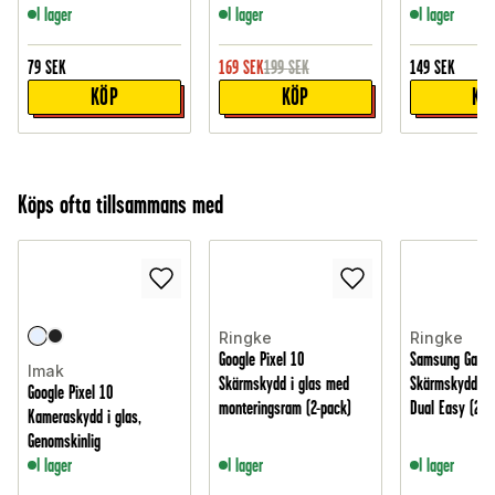
I lager
I lager
I lager
79
SEK
169
SEK
199
SEK
149
SEK
KÖP
KÖP
KÖ
Köps ofta tillsammans med
Ringke
Ringke
Google Pixel 10
Samsung Galaxy
Imak
Skärmskydd i glas med
Skärmskydd sk
Google Pixel 10
monteringsram (2-pack)
Dual Easy (2-p
Kameraskydd i glas,
Genomskinlig
I lager
I lager
I lager