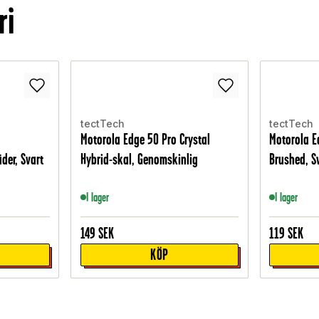
ri
tectTech
tectTech
Motorola Edge 50 Pro Crystal
Motorola E
der, Svart
Hybrid-skal, Genomskinlig
Brushed, S
I lager
I lager
149
SEK
119
SEK
KÖP