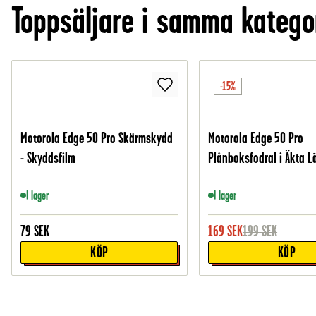
Toppsäljare i samma katego
-15%
Motorola Edge 50 Pro Skärmskydd
Motorola Edge 50 Pro
- Skyddsfilm
Plånboksfodral i Äkta Lä
I lager
I lager
79
SEK
169
SEK
199
SEK
KÖP
KÖP