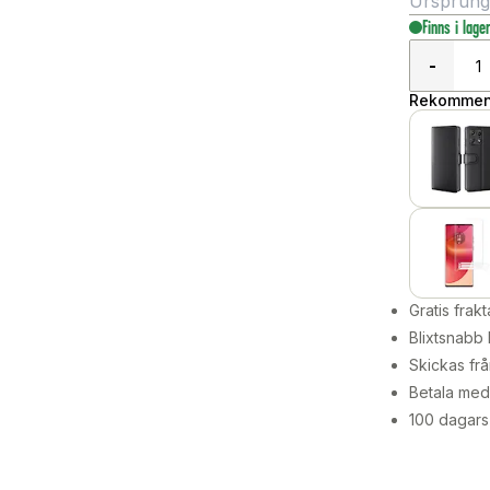
Ursprungli
Finns i lage
-
Rekommend
Gratis frakt
Blixtsnabb 
Skickas frå
Betala med 
100 dagars