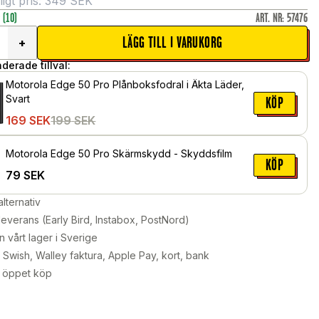
gt pris:
349
SEK
r
(10)
ART. NR
:
57476
LÄGG TILL I VARUKORG
+
erade tillval:
Motorola Edge 50 Pro Plånboksfodral i Äkta Läder,
Svart
KÖP
169
SEK
199
SEK
Motorola Edge 50 Pro Skärmskydd - Skyddsfilm
KÖP
79
SEK
alternativ
leverans (Early Bird, Instabox, PostNord)
n vårt lager i Sverige
Swish, Walley faktura, Apple Pay, kort, bank
 öppet köp