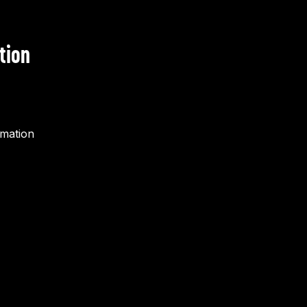
tion
rmation