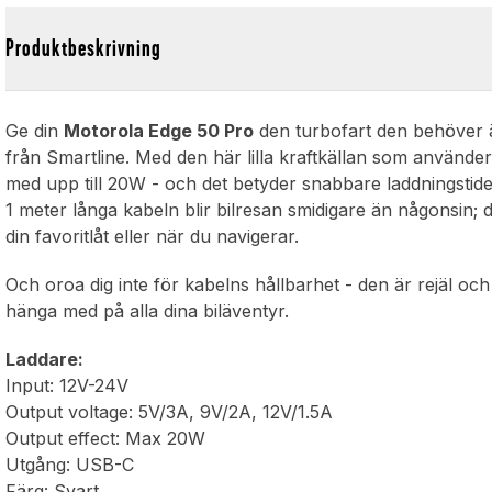
Produktbeskrivning
Ge din
Motorola Edge 50 Pro
den turbofart den behöver ä
från Smartline. Med den här lilla kraftkällan som använde
med upp till 20W - och det betyder snabbare laddningstider
1 meter långa kabeln blir bilresan smidigare än någonsin; du 
din favoritlåt eller när du navigerar.
Och oroa dig inte för kabelns hållbarhet - den är rejäl och
hänga med på alla dina biläventyr.
Laddare:
Input: 12V-24V
Output voltage: 5V/3A, 9V/2A, 12V/1.5A
Output effect: Max 20W
Utgång: USB-C
Färg: Svart