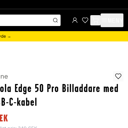
MENY
items in cart, view 
övde →
ine
ola Edge 50 Pro Billaddare med
B-C-kabel
EK