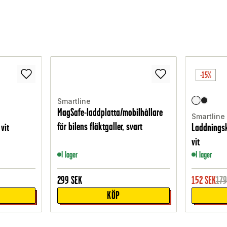
-15%
Smartline
MagSafe-laddplatta/mobilhållare
Smartline
för bilens fläktgaller, svart
 vit
Laddningsk
vit
I lager
I lager
299
SEK
152
SEK
17
KÖP