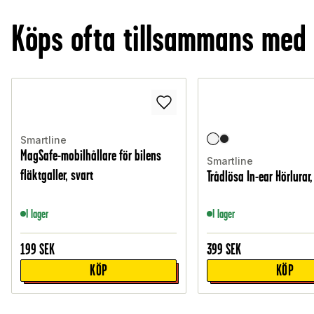
Köps ofta tillsammans med
Smartline
MagSafe-mobilhållare för bilens
Smartline
fläktgaller, svart
Trådlösa In-ear Hörlurar,
I lager
I lager
199
SEK
399
SEK
KÖP
KÖP