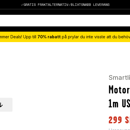
GRATIS FRAKTALTERNATIV
BLIXTSNABB LEVERANS
mmer Deals! Upp till
70% rabatt
på prylar du inte visste att du beh
Smartl
Motor
1m US
299
S