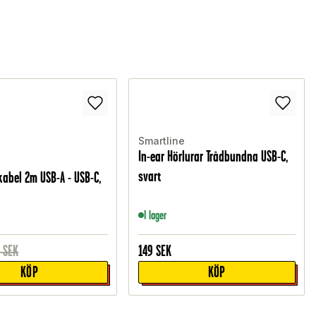
Smartline
In-ear Hörlurar Trådbundna USB-C,
svart
abel 2m USB-A - USB-C,
I lager
9
SEK
149
SEK
KÖP
KÖP