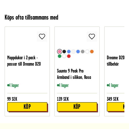
Köps ofta tillsammans med
Moppdukar i 2-pack -
Dreame D20 Ki
passar till Dreame D20
tillbehör
Suunto 9 Peak Pro
Armband i silikon, Rosa
I lager
I lager
I lager
99
SEK
139
SEK
349
SEK
KÖP
KÖP
KÖ