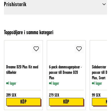
Prishistorik
Toppsäljare i samma kategori
Dreame D20 Plus Kit med
6-pack dammsugarpåsar -
Sidoborstar i 2
tillbehör
passar till Dreame D20
passar till Dr
Plus
Plus, Svart
I lager
I lager
I lager
399
SEK
279
SEK
99
SEK
KÖP
KÖP
KÖ