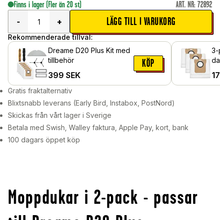
Finns i lager
(Fler än 20 st)
ART. NR
:
72892
LÄGG TILL I VARUKORG
-
+
Rekommenderade tillval:
Dreame D20 Plus Kit med
3-
tillbehör
da
KÖP
passa
399
SEK
1
Pl
Gratis fraktalternativ
Blixtsnabb leverans (Early Bird, Instabox, PostNord)
Skickas från vårt lager i Sverige
Betala med Swish, Walley faktura, Apple Pay, kort, bank
100 dagars öppet köp
Moppdukar i 2-pack - passar