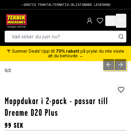
GRATIS FRAKTALTERNATIV
BLIXTSNABB LEVERANS
items in cart,
🌴 Summer Deals! Upp till
70% rabatt
på prylar du inte visste
att du behövde →
PREVIOUS SLID
NEXT S
0
/
2
Moppdukar i 2-pack - passar till
Dreame D20 Plus
99
SEK