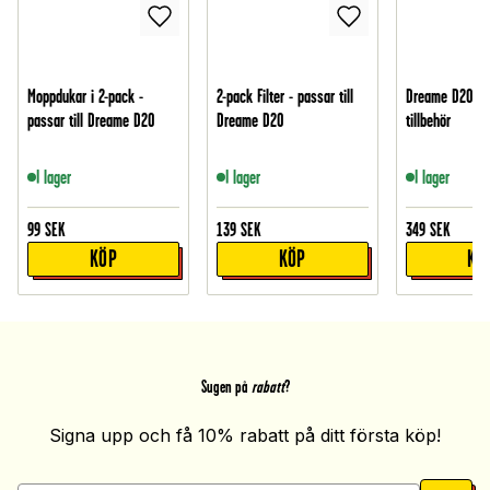
Moppdukar i 2-pack -
2-pack Filter - passar till
Dreame D20 Ki
passar till Dreame D20
Dreame D20
tillbehör
I lager
I lager
I lager
99
SEK
139
SEK
349
SEK
KÖP
KÖP
KÖ
Sugen på
rabatt
?
Signa upp och få 10% rabatt på ditt första köp!