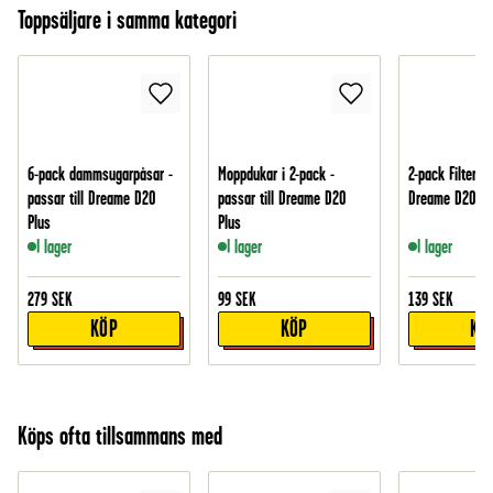
Toppsäljare i samma kategori
6-pack dammsugarpåsar -
Moppdukar i 2-pack -
2-pack Filter - 
passar till Dreame D20
passar till Dreame D20
Dreame D20 Pl
Plus
Plus
I lager
I lager
I lager
279
SEK
99
SEK
139
SEK
KÖP
KÖP
KÖ
Köps ofta tillsammans med