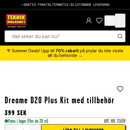
GRATIS FRAKTALTERNATIV
BLIXTSNABB LEVERANS
items in cart,
🌴 Summer Deals! Upp till
70% rabatt
på prylar du inte visste
att du behövde →
Dreame D20 Plus Kit med tillbehör
399
SEK
Finns i lager
(Fler än 20 st)
ART. NR
:
72658