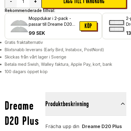
LÄGG TILL I VARUKORG
-
+
Rekommenderade tillval:
Moppdukar i 2-pack -
2-
passar till Dreame D20
Dr
KÖP
Plus
99
SEK
1
Gratis fraktalternativ
Blixtsnabb leverans (Early Bird, Instabox, PostNord)
Skickas från vårt lager i Sverige
Betala med Swish, Walley faktura, Apple Pay, kort, bank
100 dagars öppet köp
Dreame
Produktbeskrivning
D20 Plus
Frächa upp din
Dreame D20 Plus