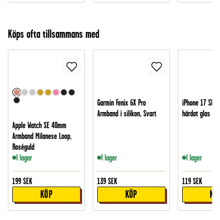
Köps ofta tillsammans med
Garmin Fenix 6X Pro
iPhone 17 Skär
Armband i silikon, Svart
härdat glas
Apple Watch SE 40mm
Armband Milanese Loop,
Roséguld
I lager
I lager
I lager
199
SEK
139
SEK
119
SEK
KÖP
KÖP
KÖ