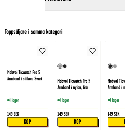
Toppsäljare i samma kategori
Mobvoi Ticwatch Pro 5
Armband i silikon, Svart
Mobvoi Ticwatch Pro 5
Mobvoi Ticwatc
Armband i nylon, Grå
Armband i nylo
I lager
I lager
I lager
149
SEK
149
SEK
149
SEK
KÖP
KÖP
KÖ