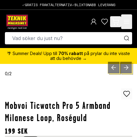
GRATIS FRAKTALTERNATIV
BLIXTSNABB LEVERANS
items in cart,
🌴 Summer Deals! Upp till
70% rabatt
på prylar du inte visste
att du behövde →
PREVIOUS SLID
NEXT S
0
/
2
Mobvoi Ticwatch Pro 5 Armband
Milanese Loop, Roséguld
199
SEK