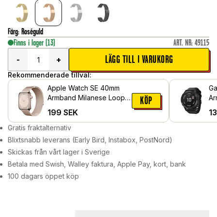
Färg
:
Roséguld
Finns i lager
(13)
ART. NR
:
49115
LÄGG TILL I VARUKORG
-
+
Rekommenderade tillval:
Apple Watch SE 40mm
Ga
Armband Milanese Loop,
Ar
KÖP
Roséguld
199
SEK
1
Gratis fraktalternativ
Blixtsnabb leverans (Early Bird, Instabox, PostNord)
Skickas från vårt lager i Sverige
Betala med Swish, Walley faktura, Apple Pay, kort, bank
100 dagars öppet köp