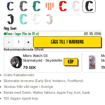
Färg
:
Svart
Finns i lager
(Fler än 20 st)
ART. NR
:
43946
LÄGG TILL I VARUKORG
-
+
Rekommenderade tillval:
Mibro Watch GS
Mo
Skärmskydd - Skyddsfilm
Sk
KÖP
gl
79
SEK
11
Gratis fraktalternativ
Blixtsnabb leverans (Early Bird, Instabox, PostNord)
Skickas från vårt lager i Sverige
Betala med Swish, Walley faktura, Apple Pay, kort, bank
100 dagars öppet köp