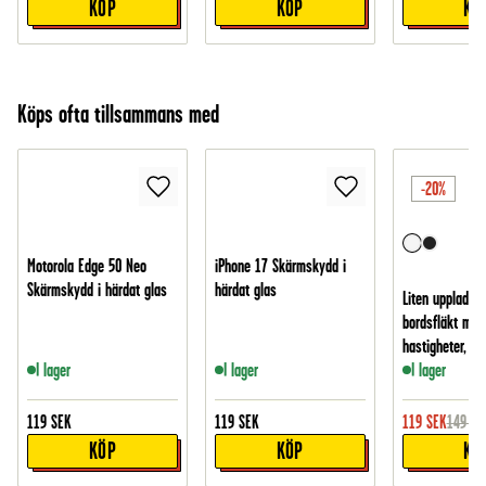
KÖP
KÖP
KÖ
Köps ofta tillsammans med
-20%
Motorola Edge 50 Neo
iPhone 17 Skärmskydd i
Skärmskydd i härdat glas
härdat glas
Liten uppladdn
bordsfläkt med
hastigheter, Vit
I lager
I lager
I lager
119
SEK
119
SEK
119
SEK
149
SE
KÖP
KÖP
KÖ