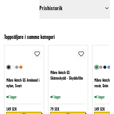
Prishistorik
Toppsäljare i samma kategori
Mibro Watch GS
Skärmskydd - Skyddsfilm
Mibro Watch GS Armband i
Mibro Watch GS
nylon, Svart
resår, Grön
I lager
I lager
I lager
149
SEK
79
SEK
149
SEK