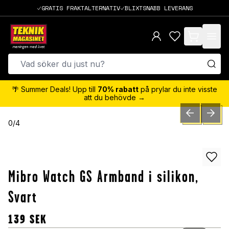
GRATIS FRAKTALTERNATIV
BLIXTSNABB LEVERANS
items in cart,
🌴 Summer Deals! Upp till
70% rabatt
på prylar du inte visste
att du behövde →
PREVIOUS SLID
NEXT S
0
/
4
Mibro Watch GS Armband i silikon,
Svart
139
SEK