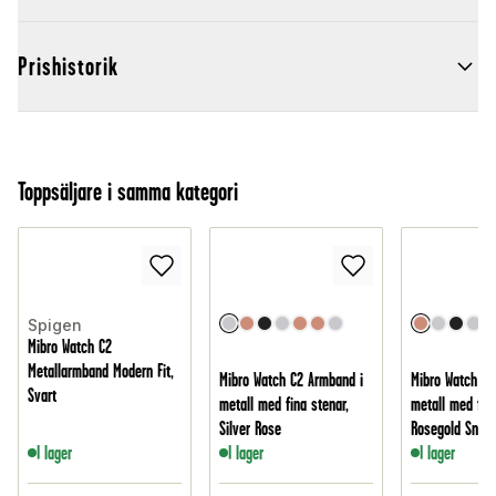
Prishistorik
Toppsäljare i samma kategori
Spigen
Mibro Watch C2
Metallarmband Modern Fit,
Mibro Watch C2 Armband i
Mibro Watch C2
Svart
metall med fina stenar,
metall med fina
Silver Rose
Rosegold Snow
I lager
I lager
I lager