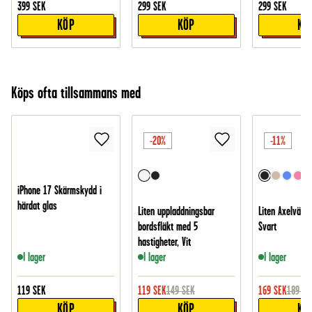
399
SEK
299
SEK
299
SEK
KÖP
KÖP
KÖ
Köps ofta tillsammans med
-20%
-11%
iPhone 17 Skärmskydd i
härdat glas
Liten uppladdningsbar
Liten Axelväska
bordsfläkt med 5
Svart
hastigheter, Vit
I lager
I lager
I lager
119
SEK
119
SEK
149
SEK
169
SEK
189
SE
KÖP
KÖP
KÖ