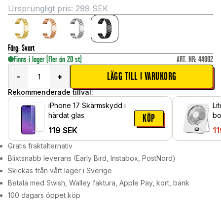
Ursprungligt pris:
299
SEK
Färg
:
Svart
Finns i lager
(Fler än 20 st)
ART. NR
:
44002
LÄGG TILL I VARUKORG
-
+
Rekommenderade tillval:
iPhone 17 Skärmskydd i
Li
härdat glas
bo
KÖP
ha
119
SEK
11
Gratis fraktalternativ
Blixtsnabb leverans (Early Bird, Instabox, PostNord)
Skickas från vårt lager i Sverige
Betala med Swish, Walley faktura, Apple Pay, kort, bank
100 dagars öppet köp