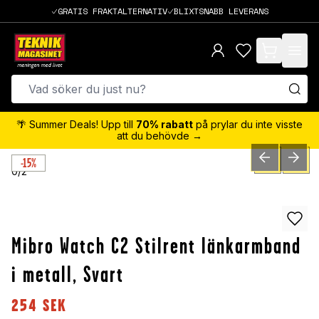
GRATIS FRAKTALTERNATIV
BLIXTSNABB LEVERANS
items in cart,
🌴 Summer Deals! Upp till
70% rabatt
på prylar du inte visste
att du behövde →
-15%
PREVIOUS SLID
NEXT S
0
/
2
Mibro Watch C2 Stilrent länkarmband
i metall, Svart
254
SEK