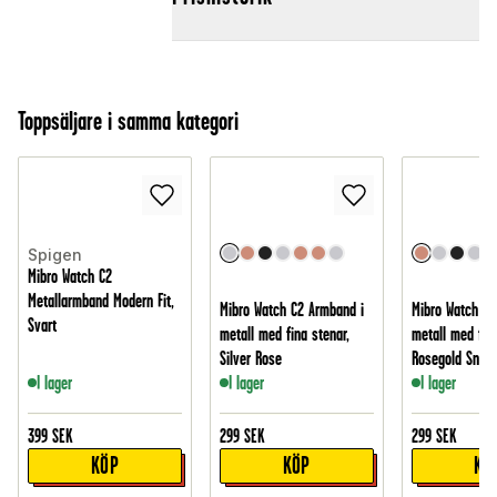
Toppsäljare i samma kategori
Spigen
Mibro Watch C2
Metallarmband Modern Fit,
Mibro Watch C2 Armband i
Mibro Watch C2
Svart
metall med fina stenar,
metall med fina
Silver Rose
Rosegold Snow
I lager
I lager
I lager
399
SEK
299
SEK
299
SEK
KÖP
KÖP
KÖ