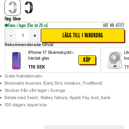
Färg
:
Silver
Finns i lager
(Fler än 20 st)
ART. NR
:
47277
LÄGG TILL I VARUKORG
-
+
Rekommenderade tillval:
iPhone 17 Skärmskydd i
Li
härdat glas
bo
KÖP
ha
119
SEK
11
Gratis fraktalternativ
Blixtsnabb leverans (Early Bird, Instabox, PostNord)
Skickas från vårt lager i Sverige
Betala med Swish, Walley faktura, Apple Pay, kort, bank
100 dagars öppet köp