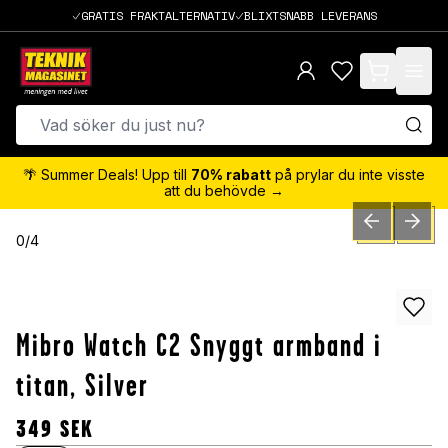
GRATIS FRAKTALTERNATIV
BLIXTSNABB LEVERANS
items in cart,
🌴 Summer Deals! Upp till
70% rabatt
på prylar du inte visste
att du behövde →
PREVIOUS SLID
NEXT S
0
/
4
Mibro Watch C2 Snyggt armband i
titan, Silver
349
SEK