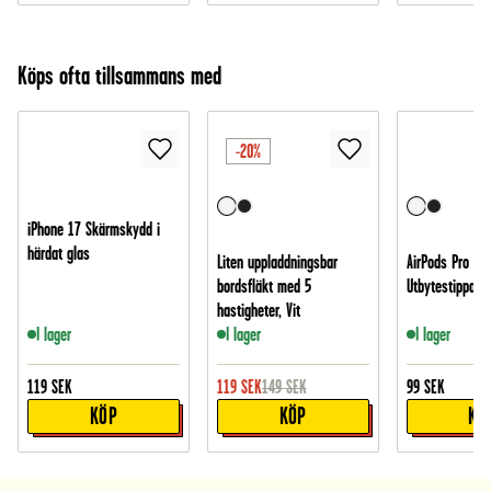
Köps ofta tillsammans med
-20%
iPhone 17 Skärmskydd i
härdat glas
Liten uppladdningsbar
AirPods Pro Ear
bordsfläkt med 5
Utbytestippar 3
hastigheter, Vit
I lager
I lager
I lager
119
SEK
119
SEK
149
SEK
99
SEK
KÖP
KÖP
KÖ