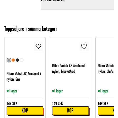
Toppsäljare i samma kategori
Mibro Watch A2 Armband i
Mibro Watch A2
nylon, blå/vit/röd
nylon, blå/vit
Mibro Watch A2 Armband i
nylon, Grå
I lager
I lager
I lager
149
SEK
149
SEK
149
SEK
KÖP
KÖP
KÖ