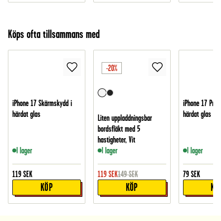
Köps ofta tillsammans med
-20%
iPhone 17 Skärmskydd i
iPhone 17 Pro 
härdat glas
härdat glas
Liten uppladdningsbar
bordsfläkt med 5
hastigheter, Vit
I lager
I lager
I lager
119
SEK
119
SEK
149
SEK
79
SEK
KÖP
KÖP
KÖ