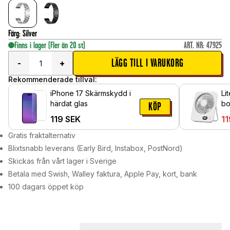
Färg
:
Silver
Finns i lager
(Fler än 20 st)
ART. NR
:
47925
LÄGG TILL I VARUKORG
-
+
Rekommenderade tillval:
iPhone 17 Skärmskydd i
Li
härdat glas
bo
KÖP
ha
119
SEK
11
Gratis fraktalternativ
Blixtsnabb leverans (Early Bird, Instabox, PostNord)
Skickas från vårt lager i Sverige
Betala med Swish, Walley faktura, Apple Pay, kort, bank
100 dagars öppet köp