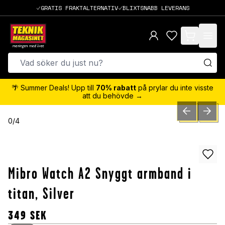
GRATIS FRAKTALTERNATIV
BLIXTSNABB LEVERANS
items in cart,
🌴 Summer Deals! Upp till
70% rabatt
på prylar du inte visste
att du behövde →
PREVIOUS SLID
NEXT S
0
/
4
Mibro Watch A2 Snyggt armband i
titan, Silver
349
SEK