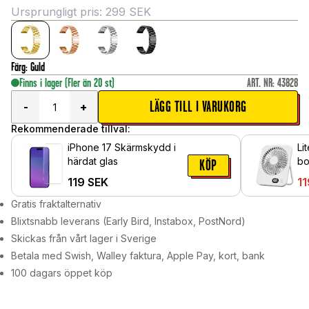
Ursprungligt pris:
299
SEK
Färg
:
Guld
Finns i lager
(Fler än 20 st)
ART. NR
:
43828
LÄGG TILL I VARUKORG
-
+
Rekommenderade tillval:
iPhone 17 Skärmskydd i
Li
härdat glas
bo
KÖP
ha
119
SEK
11
Gratis fraktalternativ
Blixtsnabb leverans (Early Bird, Instabox, PostNord)
Skickas från vårt lager i Sverige
Betala med Swish, Walley faktura, Apple Pay, kort, bank
100 dagars öppet köp