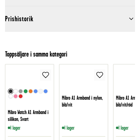
Prishistorik
Toppsäljare i samma kategori
Mibro A1 Armband i nylon,
Mibro A1 Armba
blå/vit
blå/vit/röd
Mibro Watch A1 Armband i
silikon, Svart
I lager
I lager
I lager