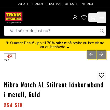
GRATIS FRAKTALTERNATIV
BLIXTSNABB LEVERANS
items in cart,
🌴 Summer Deals! Upp till
70% rabatt
på prylar du inte visste
att du behövde →
-15%
PREVIOUS SLID
NEXT S
0
/
2
Mibro Watch A1 Stilrent länkarmband
i metall, Guld
254
SEK