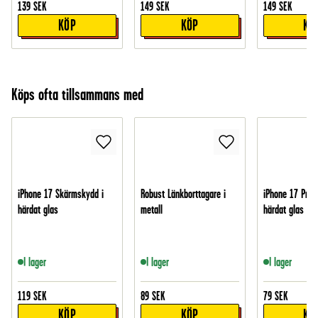
139
SEK
149
SEK
149
SEK
KÖP
KÖP
KÖ
Köps ofta tillsammans med
iPhone 17 Skärmskydd i
Robust Länkborttagare i
iPhone 17 Pro 
härdat glas
metall
härdat glas
I lager
I lager
I lager
119
SEK
89
SEK
79
SEK
KÖP
KÖP
KÖ