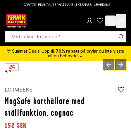
GRATIS FRAKTALTERNATIV
BLIXTSNABB LEVERANS
items in cart,
🌴 Summer Deals! Upp till
70% rabatt
på prylar du inte visste
att du behövde →
-15%
PREVIOUS SLID
NEXT S
0
/
4
LC.IMEEKE
MagSafe korthållare med
ställfunktion, cognac
152
SEK