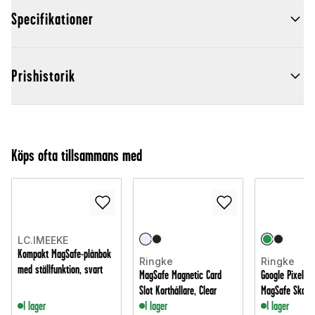
Specifikationer
Prishistorik
Köps ofta tillsammans med
LC.IMEEKE
Kompakt MagSafe-plånbok
Ringke
Ringke
med ställfunktion, svart
MagSafe Magnetic Card
Google Pixel 1
Slot Korthållare, Clear
MagSafe Skal, 
I lager
I lager
I lager