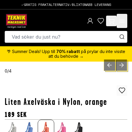
GRATIS FRAKTALTERNATIV
BLIXTSNABB LEVERANS
items in cart,
🌴 Summer Deals! Upp till
70% rabatt
på prylar du inte visste
att du behövde →
PREVIOUS SLID
NEXT S
0
/
4
Liten Axelväska i Nylon, orange
189
SEK