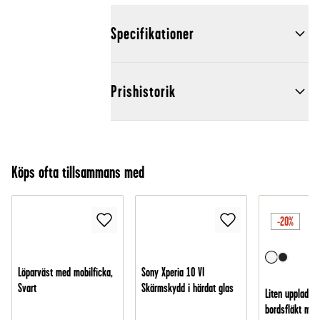
Specifikationer
Prishistorik
Köps ofta tillsammans med
-20%
Löparväst med mobilficka,
Sony Xperia 10 VI
Svart
Skärmskydd i härdat glas
Liten uppladdn
bordsfläkt med