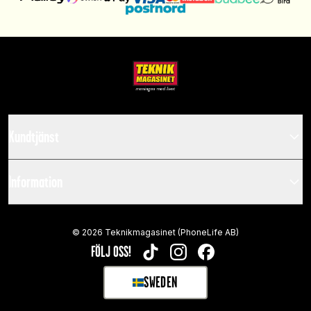
Kundtjänst
Information
©
2026
Teknikmagasinet (PhoneLife AB)
FÖLJ OSS!
TIKTOK
INSTAGRAM
FACEBOOK
SWEDEN
SELECT MARKET