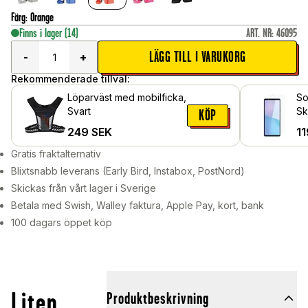
Färg
:
Orange
Finns i lager
(14)
ART. NR
:
46095
LÄGG TILL I VARUKORG
-
+
Rekommenderade tillval:
Löparväst med mobilficka,
So
Svart
Sk
KÖP
gl
249
SEK
11
Gratis fraktalternativ
Blixtsnabb leverans (Early Bird, Instabox, PostNord)
Skickas från vårt lager i Sverige
Betala med Swish, Walley faktura, Apple Pay, kort, bank
100 dagars öppet köp
Liten
Produktbeskrivning