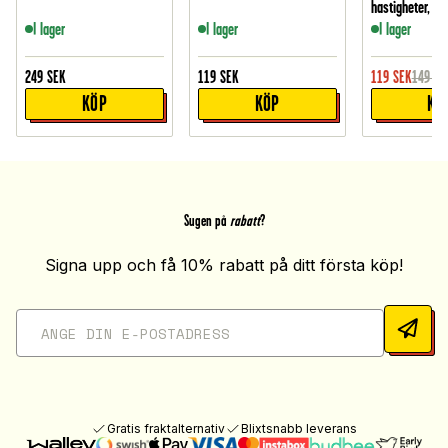
hastigheter, Vit
I lager
I lager
I lager
249
SEK
119
SEK
119
SEK
149
SE
KÖP
KÖP
KÖ
Sugen på
rabatt
?
Signa upp och få 10% rabatt på ditt första köp!
Gratis fraktalternativ
Blixtsnabb leverans