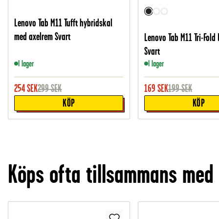
Lenovo Tab M11 Tufft hybridskal
med axelrem Svart
Lenovo Tab M11 Tri-Fold 
Svart
I lager
I lager
254
SEK
299
SEK
169
SEK
199
SEK
KÖP
KÖP
Köps ofta tillsammans med