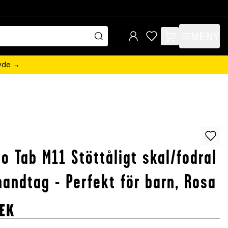
MENY
items in cart, view 
övde →
o Tab M11 Stöttåligt skal/fodral
andtag - Perfekt för barn, Rosa
EK