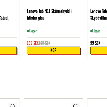
Lenovo Tab M11 Skärmskydd i
Lenovo Tab
härdat glas
Skyddsfilm
Fodral,
I lager
I lager
169
SEK
199
SEK
99
SEK
KÖP