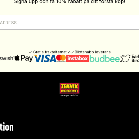
Signa upp och få 10% rabatt på ditt första köp!
Gratis fraktalternativ
Blixtsnabb leverans
tion