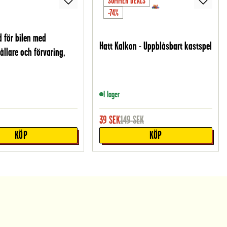
SUMMER DEALS
-74%
 för bilen med
Hatt Kalkon - Uppblåsbart kastspel
ållare och förvaring,
I lager
39
SEK
149
SEK
KÖP
KÖP