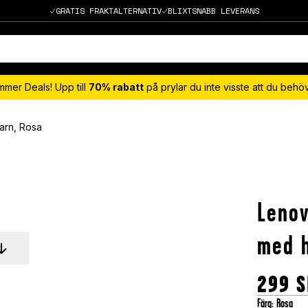
GRATIS FRAKTALTERNATIV
BLIXTSNABB LEVERANS
mmer Deals! Upp till
70% rabatt
på prylar du inte visste att du beh
barn, Rosa
Lenov
med h
299
S
Färg
:
Rosa