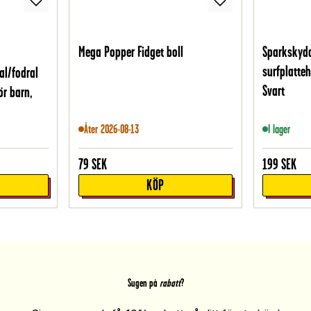
Mega Popper Fidget boll
Sparkskydd
surfplatteh
al/fodral
Svart
ör barn,
Åter 2026-08-13
I lager
79
SEK
199
SEK
KÖP
Sugen på
rabatt
?