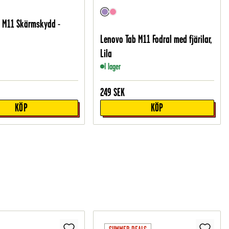
 M11 Skärmskydd -
Lenovo Tab M11 Fodral med fjärilar,
Lila
I lager
249
SEK
KÖP
KÖP