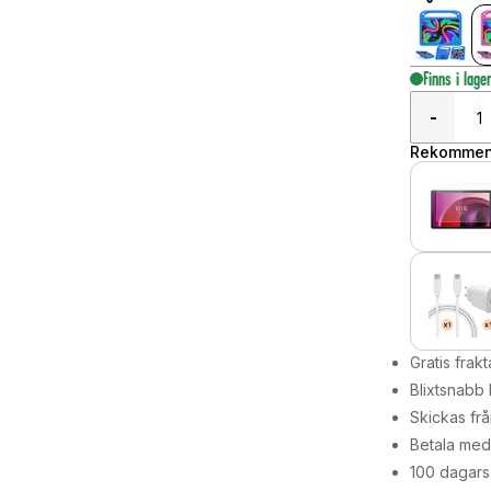
Finns i lage
-
Rekommend
Gratis frakt
Blixtsnabb 
Skickas frå
Betala med 
100 dagars