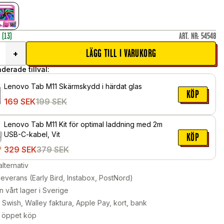
r
(13)
ART. NR
:
54548
LÄGG TILL I VARUKORG
+
erade tillval:
Lenovo Tab M11 Skärmskydd i härdat glas
KÖP
169
SEK
199
SEK
Lenovo Tab M11 Kit för optimal laddning med 2m
USB-C-kabel, Vit
KÖP
329
SEK
379
SEK
alternativ
leverans (Early Bird, Instabox, PostNord)
n vårt lager i Sverige
Swish, Walley faktura, Apple Pay, kort, bank
 öppet köp