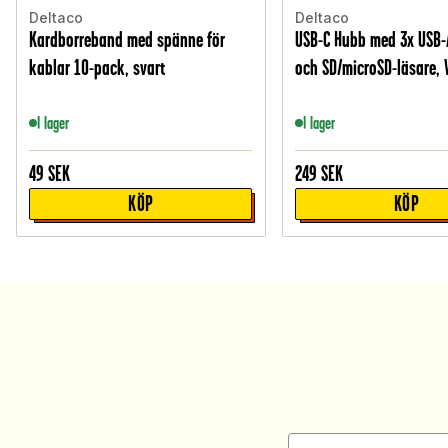
Deltaco
Deltaco
Kardborreband med spänne för
USB-C Hubb med 3x USB-
kablar 10-pack, svart
och SD/microSD-läsare, V
I lager
I lager
49
SEK
249
SEK
KÖP
KÖP