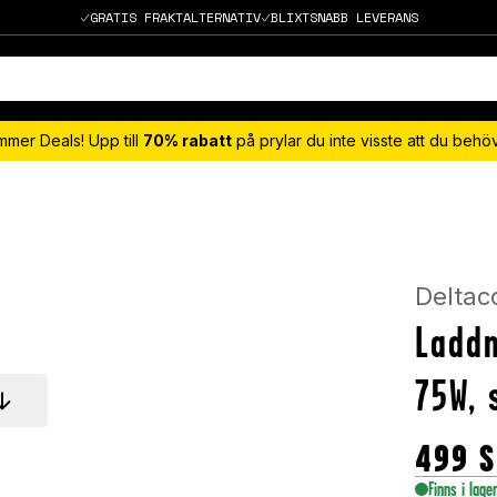
GRATIS FRAKTALTERNATIV
BLIXTSNABB LEVERANS
mmer Deals! Upp till
70% rabatt
på prylar du inte visste att du beh
Deltac
Laddn
75W, 
499
S
Finns i lage