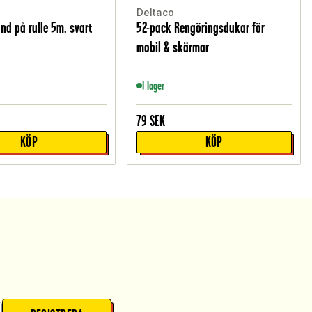
Deltaco
nd på rulle 5m, svart
52-pack Rengöringsdukar för
mobil & skärmar
I lager
79
SEK
KÖP
KÖP