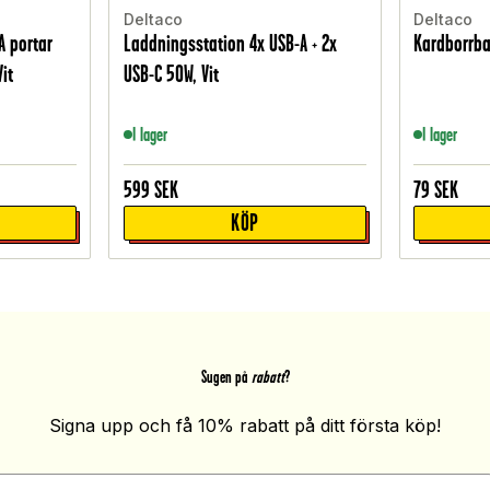
Deltaco
Deltaco
A portar
Laddningsstation 4x USB-A + 2x
Kardborrba
it
USB-C 50W, Vit
I lager
I lager
599
SEK
79
SEK
KÖP
Sugen på
rabatt
?
Signa upp och få 10% rabatt på ditt första köp!