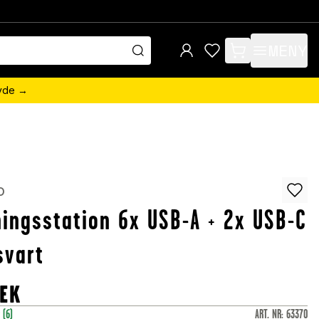
MENY
items in cart, view 
övde →
o
ingsstation 6x USB-A + 2x USB-C
svart
EK
r
(6)
ART. NR
:
63370