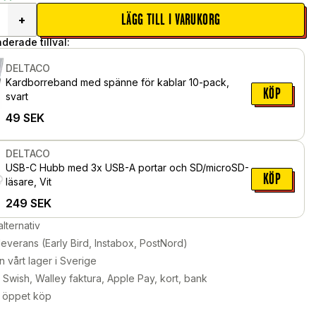
LÄGG TILL I VARUKORG
+
erade tillval:
DELTACO
Kardborreband med spänne för kablar 10-pack,
KÖP
svart
49
SEK
DELTACO
USB-C Hubb med 3x USB-A portar och SD/microSD-
KÖP
läsare, Vit
249
SEK
alternativ
leverans (Early Bird, Instabox, PostNord)
n vårt lager i Sverige
Swish, Walley faktura, Apple Pay, kort, bank
 öppet köp