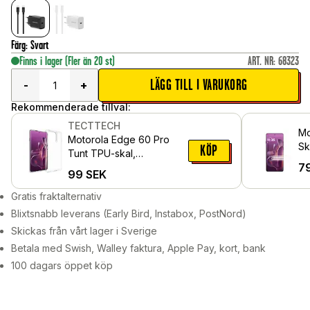
Färg
:
Svart
Finns i lager
(Fler än 20 st)
ART. NR
:
68323
LÄGG TILL I VARUKORG
-
+
Rekommenderade tillval:
TECTTECH
Mo
Motorola Edge 60 Pro
Sk
KÖP
Tunt TPU-skal,
Sk
7
Genomskinlig
99
SEK
Gratis fraktalternativ
Blixtsnabb leverans (Early Bird, Instabox, PostNord)
Skickas från vårt lager i Sverige
Betala med Swish, Walley faktura, Apple Pay, kort, bank
100 dagars öppet köp