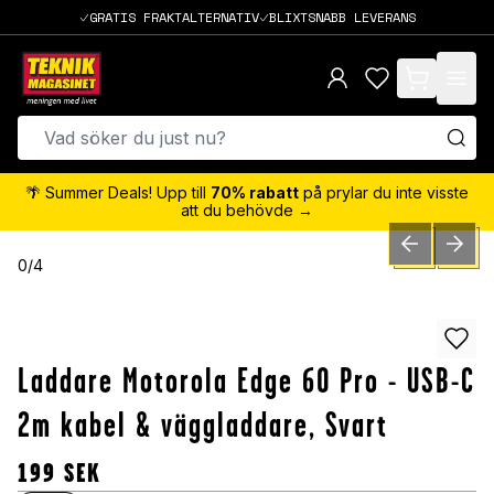
GRATIS FRAKTALTERNATIV
BLIXTSNABB LEVERANS
items in cart,
🌴 Summer Deals! Upp till
70% rabatt
på prylar du inte visste
att du behövde →
PREVIOUS SLID
NEXT S
0
/
4
Laddare Motorola Edge 60 Pro - USB-C
2m kabel & väggladdare, Svart
199
SEK