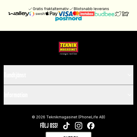
Gratis fraktalternativ
Blixtsnabb leverans
Kundtjänst
Information
©
2026
Teknikmagasinet (PhoneLife AB)
FÖLJ OSS!
TIKTOK
INSTAGRAM
FACEBOOK