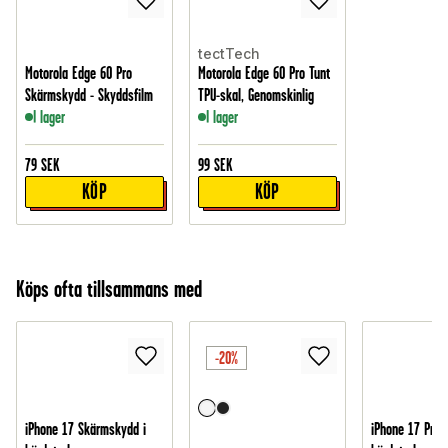
tectTech
Motorola Edge 60 Pro
Motorola Edge 60 Pro Tunt
Skärmskydd - Skyddsfilm
TPU-skal, Genomskinlig
I lager
I lager
79
SEK
99
SEK
KÖP
KÖP
Köps ofta tillsammans med
-20%
iPhone 17 Skärmskydd i
iPhone 17 Pro 