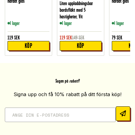
härdat glas
härdat glas
Liten uppladdningsbar
bordsfläkt med 5
hastigheter, Vit
I lager
I lager
I lager
119
SEK
119
SEK
149
SEK
79
SEK
KÖP
KÖP
KÖ
Sugen på
rabatt
?
Signa upp och få 10% rabatt på ditt första köp!