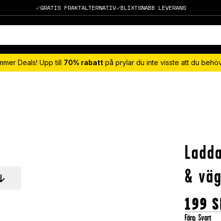
GRATIS FRAKTALTERNATIV
BLIXTSNABB LEVERANS
mmer Deals! Upp till
70% rabatt
på prylar du inte visste att du beh
Ladda
& väg
199
S
Färg
:
Svart