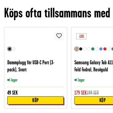
Köps ofta tillsammans med
-10%
Dammplugg för USB-C Port (3-
Samsung Galaxy Tab A11 
pack), Svart
Fold Fodral, Roséguld
I lager
I lager
49
SEK
179
SEK
199
SEK
KÖP
KÖP