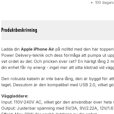
100 dagars
Produktbeskrivning
Ladda din
Apple iPhone Air
på nolltid med den här toppe
Power Delivery-teknik och dess förmåga att pumpa ut upp 
vet ordet av det. Och pricken över i:et? En härligt lång 2 
din enhet får ny energi - inget mer att sitta klistrad vid väg
Den robusta kabeln är inte bara lång, den är byggd för att h
taget. Dessutom är den kompatibel med USB 2.0, vilket gör
Väggladdare:
Input: 110V-240V AC, vilket gör den användbar över hela 
Output: Justerbar spänning med 5V/3A, 9V/2.22A, 12V/1.67