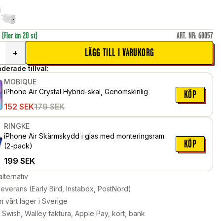
r
(Fler än 20 st)
ART. NR
:
68057
LÄGG TILL I VARUKORG
+
erade tillval:
MOBIQUE
iPhone Air Crystal Hybrid-skal, Genomskinlig
KÖP
152
SEK
179
SEK
RINGKE
iPhone Air Skärmskydd i glas med monteringsram
KÖP
(2-pack)
199
SEK
alternativ
leverans (Early Bird, Instabox, PostNord)
n vårt lager i Sverige
Swish, Walley faktura, Apple Pay, kort, bank