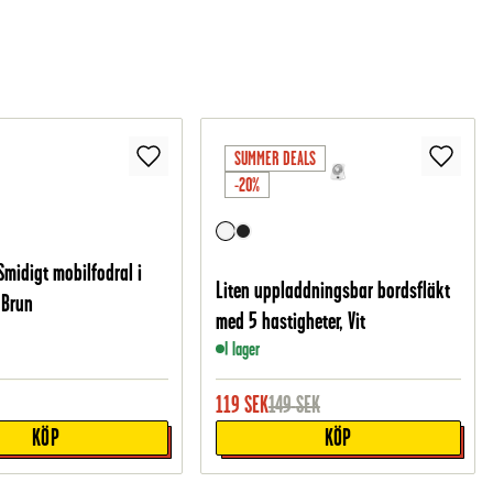
SUMMER DEALS
-20%
Smidigt mobilfodral i
Liten uppladdningsbar bordsfläkt
 Brun
med 5 hastigheter, Vit
I lager
119
SEK
149
SEK
KÖP
KÖP