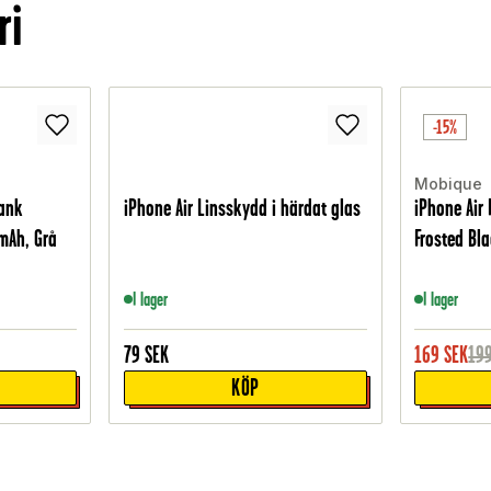
ri
-15%
Mobique
bank
iPhone Air Linsskydd i härdat glas
iPhone Air
mAh, Grå
Frosted Bl
I lager
I lager
79
SEK
169
SEK
19
KÖP