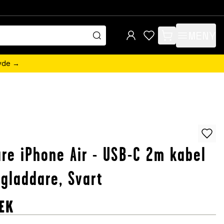
MENY
items in cart, view 
övde →
re iPhone Air - USB-C 2m kabel
gladdare, Svart
EK