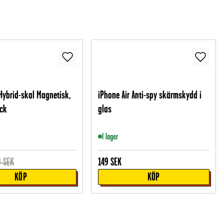
 Hybrid-skal Magnetisk,
iPhone Air Anti-spy skärmskydd i
ack
glas
I lager
9
SEK
149
SEK
KÖP
KÖP