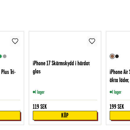
iPhone 17 Skärmskydd i härdat
glas
Plus Tri-
iPhone Air 
äkta läder,
I lager
I lager
119
SEK
199
SEK
KÖP