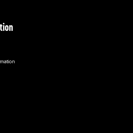
tion
rmation