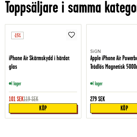
Toppsäljare i samma katego
-15%
SiGN
iPhone Air Skärmskydd i härdat
Apple iPhone Air Power
glas
Trådlös Magnetisk 5000
I lager
I lager
101
SEK
119
SEK
279
SEK
KÖP
KÖP