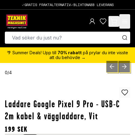
GRATIS FRAKTALTERNATIV
BLIXTSNABB LEVERANS
items in cart,
🌴 Summer Deals! Upp till
70% rabatt
på prylar du inte visste
att du behövde →
PREVIOUS SLID
NEXT S
0
/
4
Laddare Google Pixel 9 Pro - USB-C
2m kabel & väggladdare, Vit
199
SEK