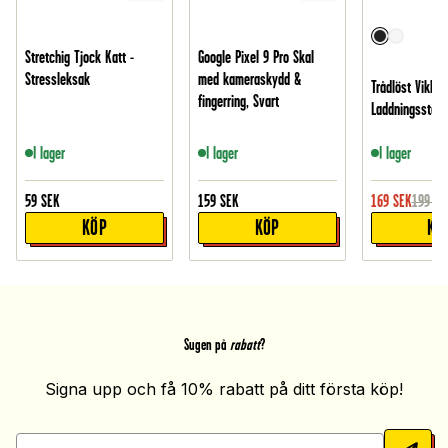
Stretchig Tjock Katt -
Google Pixel 9 Pro Skal
Stressleksak
med kameraskydd &
Trådlöst Vikbar
fingerring, Svart
Laddningsställ 
I lager
I lager
I lager
59
SEK
159
SEK
169
SEK
199
SE
KÖP
KÖP
KÖ
Sugen på
rabatt
?
Signa upp och få 10% rabatt på ditt första köp!