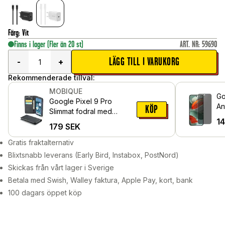
Färg
:
Vit
Finns i lager
(Fler än 20 st)
ART. NR
:
59690
LÄGG TILL I VARUKORG
-
+
Rekommenderade tillval:
MOBIQUE
Go
Google Pixel 9 Pro
An
KÖP
Slimmat fodral med
gl
1
kortfack, Svart
179
SEK
Gratis fraktalternativ
Blixtsnabb leverans (Early Bird, Instabox, PostNord)
Skickas från vårt lager i Sverige
Betala med Swish, Walley faktura, Apple Pay, kort, bank
100 dagars öppet köp