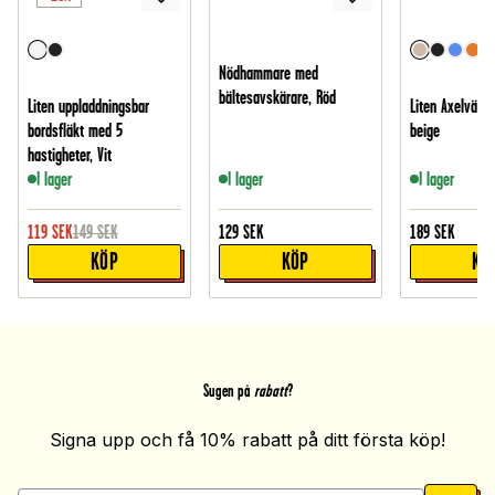
Nödhammare med
bältesavskärare, Röd
Liten uppladdningsbar
Liten Axelväska
bordsfläkt med 5
beige
hastigheter, Vit
I lager
I lager
I lager
119
SEK
149
SEK
129
SEK
189
SEK
KÖP
KÖP
KÖ
Sugen på
rabatt
?
Signa upp och få 10% rabatt på ditt första köp!