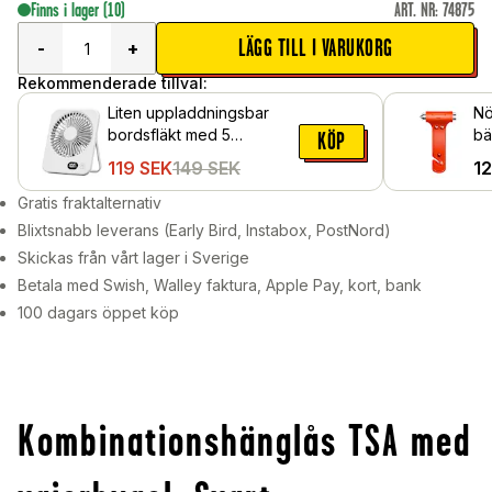
Finns i lager
(10)
ART. NR
:
74875
LÄGG TILL I VARUKORG
-
+
Rekommenderade tillval:
Liten uppladdningsbar
N
bordsfläkt med 5
bä
KÖP
hastigheter, Vit
119
SEK
149
SEK
1
Gratis fraktalternativ
Blixtsnabb leverans (Early Bird, Instabox, PostNord)
Skickas från vårt lager i Sverige
Betala med Swish, Walley faktura, Apple Pay, kort, bank
100 dagars öppet köp
Kombinationshänglås TSA med