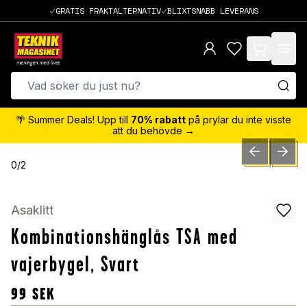
GRATIS FRAKTALTERNATIV
BLIXTSNABB LEVERANS
items in cart,
🌴 Summer Deals! Upp till
70% rabatt
på prylar du inte visste
att du behövde →
PREVIOUS SLID
NEXT S
0
/
2
Asaklitt
Kombinationshänglås TSA med
vajerbygel, Svart
99
SEK