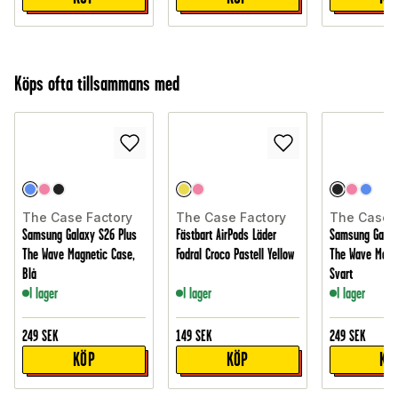
Köps ofta tillsammans med
The Case Factory
The Case Factory
The Case 
Samsung Galaxy S26 Plus
Fästbart AirPods Läder
Samsung Galaxy
The Wave Magnetic Case,
Fodral Croco Pastell Yellow
The Wave Magne
Blå
Svart
I lager
I lager
I lager
249
SEK
149
SEK
249
SEK
KÖP
KÖP
KÖ