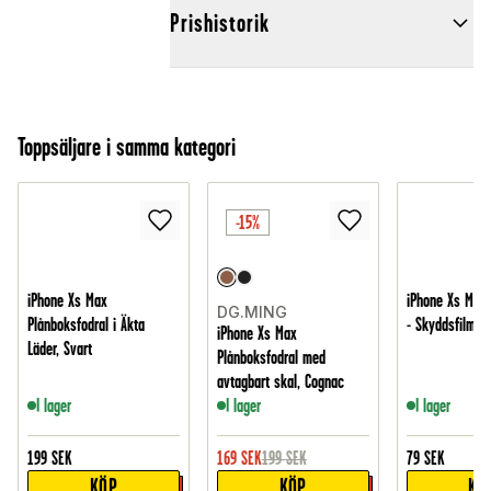
Prishistorik
Toppsäljare i samma kategori
-15%
iPhone Xs Max
iPhone Xs Max
DG.MING
Plånboksfodral i Äkta
- Skyddsfilm
iPhone Xs Max
Läder, Svart
Plånboksfodral med
avtagbart skal, Cognac
I lager
I lager
I lager
199
SEK
169
SEK
199
SEK
79
SEK
KÖP
KÖP
KÖ