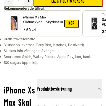
LÄGG TILL I VARUKORG
-
+
Rekommenderade tillval:
TH
iPhone Xs Max
Sa
Skärmskydd - Skyddsfilm
KÖP
Pl
79
SEK
Ma
2
Gratis fraktalternativ
Blixtsnabb leverans (Early Bird, Instabox, PostNord)
Skickas från vårt lager i Sverige
Betala med Swish, Walley faktura, Apple Pay, kort, bank
100 dagars öppet köp
iPhone Xs
Produktbeskrivning
Max Skal