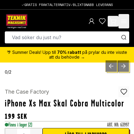
GRATIS FRAKTALTERNATIV
BLIXTSNABB LEVERANS
items in cart,
🌴 Summer Deals! Upp till
70% rabatt
på prylar du inte visste
att du behövde →
PREVIOUS SLID
NEXT S
0
/
2
The Case Factory
iPhone Xs Max Skal Cobra Multicolor
199
SEK
Finns i lager
(2)
ART. NR
:
63997