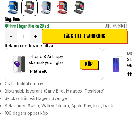
Färg
:
Brun
Finns i lager
(Fler än 20 st)
ART. NR
:
58419
LÄGG TILL I VARUKORG
-
+
Rekommenderade tillval:
M
iPhone 8 Anti-spy
Sk
skärmskydd i glas
KÖP
Gl
149
SEK
S
11
Gratis fraktalternativ
Blixtsnabb leverans (Early Bird, Instabox, PostNord)
Skickas från vårt lager i Sverige
Betala med Swish, Walley faktura, Apple Pay, kort, bank
100 dagars öppet köp