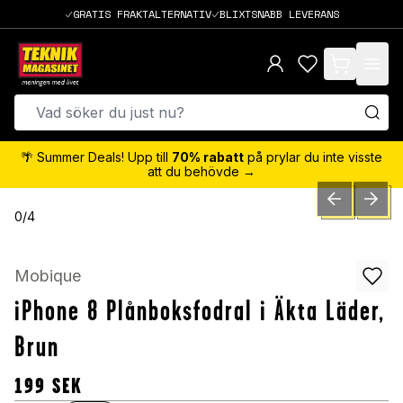
GRATIS FRAKTALTERNATIV
BLIXTSNABB LEVERANS
items in cart,
🌴 Summer Deals! Upp till
70% rabatt
på prylar du inte visste
att du behövde →
PREVIOUS SLID
NEXT S
0
/
4
Mobique
iPhone 8 Plånboksfodral i Äkta Läder,
Brun
199
SEK