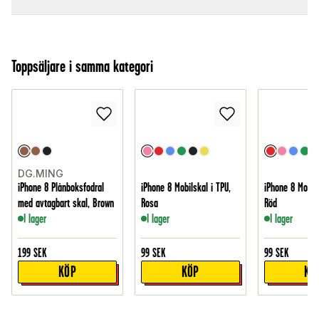
Toppsäljare i samma kategori
DG.MING
iPhone 8 Plånboksfodral
iPhone 8 Mobilskal i TPU,
iPhone 8 Mobils
med avtagbart skal, Brown
Rosa
Röd
I lager
I lager
I lager
199
SEK
99
SEK
99
SEK
KÖP
KÖP
KÖ