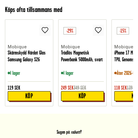
Köps ofta tillsammans med
-29%
-15%
Mobique
Mobique
Mobique
Skärmskydd Härdat Glas
Trådlös Magnetisk
iPhone 17 MagS
Samsung Galaxy S26
Powerbank 5000mAh, svart
TPU, Genomskin
I lager
I lager
Åter 2026-08-
119
SEK
249
SEK
349
SEK
118
SEK
139
SE
KÖP
KÖP
KÖ
Sugen på
rabatt
?