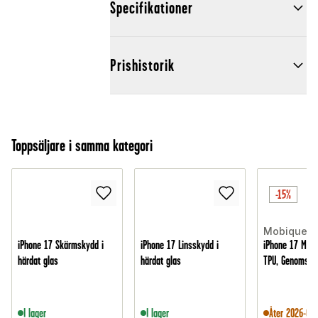
Specifikationer
Prishistorik
Toppsäljare i samma kategori
-15%
Mobique
iPhone 17 Skärmskydd i
iPhone 17 Linsskydd i
iPhone 17 MagS
härdat glas
härdat glas
TPU, Genomskin
I lager
I lager
Åter 2026-08-