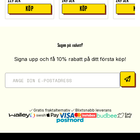
119
SEK
149
SEK
249
SEK
KÖP
KÖP
KÖ
Sugen på
rabatt
?
Signa upp och få 10% rabatt på ditt första köp!
Gratis fraktalternativ
Blixtsnabb leverans