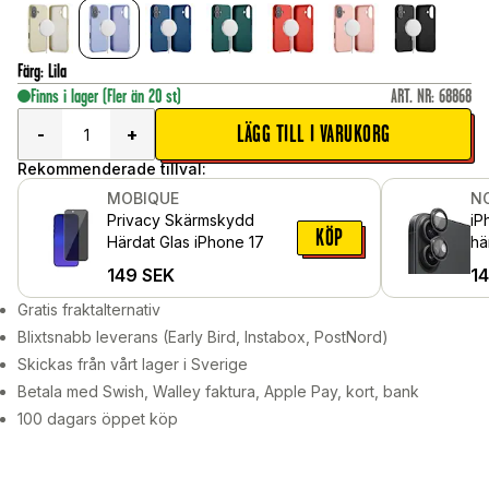
Färg
:
Lila
Finns i lager
(Fler än 20 st)
ART. NR
:
68868
LÄGG TILL I VARUKORG
-
+
Rekommenderade tillval:
MOBIQUE
N
Privacy Skärmskydd
iP
KÖP
Härdat Glas iPhone 17
hä
al
149
SEK
1
Gratis fraktalternativ
Blixtsnabb leverans (Early Bird, Instabox, PostNord)
Skickas från vårt lager i Sverige
Betala med Swish, Walley faktura, Apple Pay, kort, bank
100 dagars öppet köp