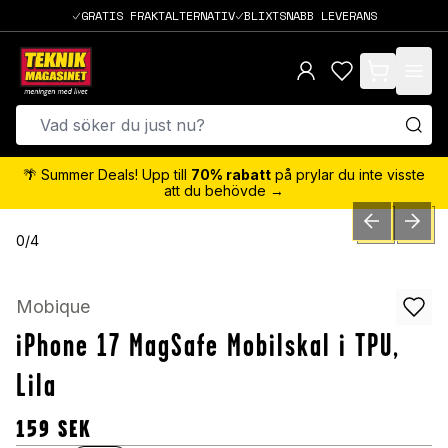
GRATIS FRAKTALTERNATIV
BLIXTSNABB LEVERANS
items in cart,
🌴 Summer Deals! Upp till
70% rabatt
på prylar du inte visste
att du behövde →
PREVIOUS SLID
NEXT S
0
/
4
Mobique
iPhone 17 MagSafe Mobilskal i TPU,
Lila
159
SEK