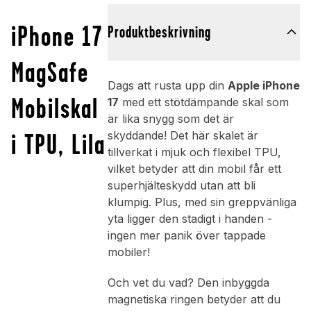
iPhone 17
Produktbeskrivning
MagSafe
Dags att rusta upp din
Apple iPhone
Mobilskal
17
med ett stötdämpande skal som
är lika snygg som det är
i TPU, Lila
skyddande! Det här skalet är
tillverkat i mjuk och flexibel TPU,
vilket betyder att din mobil får ett
superhjälteskydd utan att bli
klumpig. Plus, med sin greppvänliga
yta ligger den stadigt i handen -
ingen mer panik över tappade
mobiler!
Och vet du vad? Den inbyggda
magnetiska ringen betyder att du