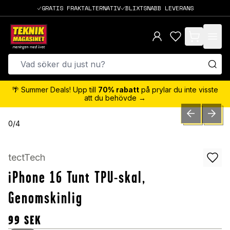
GRATIS FRAKTALTERNATIV
BLIXTSNABB LEVERANS
items in cart,
🌴 Summer Deals! Upp till
70% rabatt
på prylar du inte visste
att du behövde →
PREVIOUS SLID
NEXT S
0
/
4
tectTech
iPhone 16 Tunt TPU-skal,
Genomskinlig
99
SEK