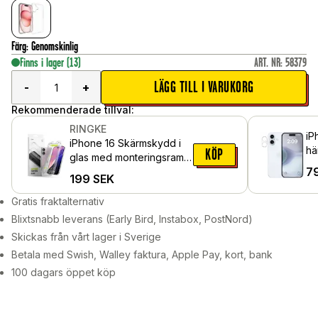
Färg
:
Genomskinlig
Finns i lager
(13)
ART. NR
:
58379
LÄGG TILL I VARUKORG
-
+
Rekommenderade tillval:
RINGKE
iP
iPhone 16 Skärmskydd i
hä
KÖP
glas med monteringsram
7
(2-pack)
199
SEK
Gratis fraktalternativ
Blixtsnabb leverans (Early Bird, Instabox, PostNord)
Skickas från vårt lager i Sverige
Betala med Swish, Walley faktura, Apple Pay, kort, bank
100 dagars öppet köp