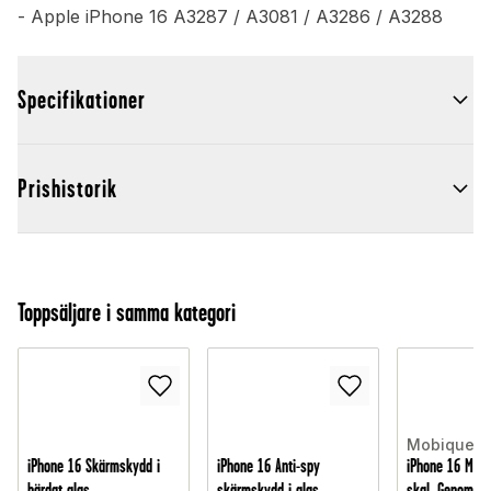
- Apple iPhone 16 A3287 / A3081 / A3286 / A3288
Specifikationer
Prishistorik
Toppsäljare i samma kategori
Mobique
iPhone 16 Skärmskydd i
iPhone 16 Anti-spy
iPhone 16 MagS
härdat glas
skärmskydd i glas
skal, Genomski