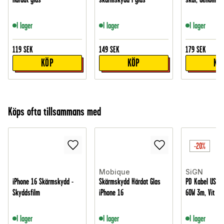
I lager
I lager
I lager
119
SEK
149
SEK
179
SEK
KÖP
KÖP
KÖ
Köps ofta tillsammans med
-20%
Mobique
SiGN
iPhone 16 Skärmskydd -
Skärmskydd Härdat Glas
PD Kabel USB-C 
Skyddsfilm
iPhone 16
60W 3m, Vit
I lager
I lager
I lager