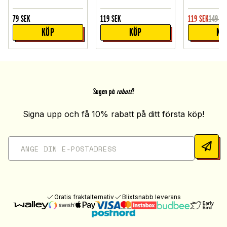
79
SEK
119
SEK
119
SEK
149
SE
KÖP
KÖP
KÖ
Sugen på
rabatt
?
Signa upp och få 10% rabatt på ditt första köp!
Gratis fraktalternativ
Blixtsnabb leverans