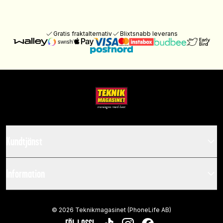
Gratis fraktalternativ
Blixtsnabb leverans
Kundtjänst
Information
©
2026
Teknikmagasinet (PhoneLife AB)