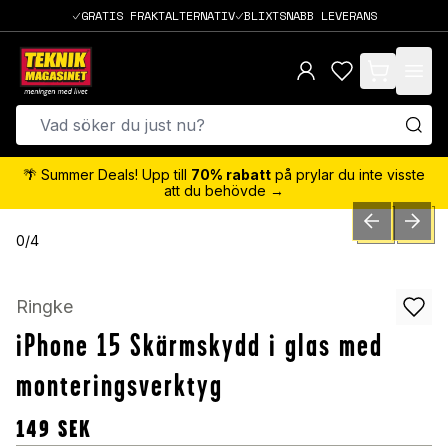
GRATIS FRAKTALTERNATIV
BLIXTSNABB LEVERANS
items in cart,
🌴 Summer Deals! Upp till
70% rabatt
på prylar du inte visste
att du behövde →
PREVIOUS SLID
NEXT S
0
/
4
Ringke
iPhone 15 Skärmskydd i glas med
monteringsverktyg
149
SEK