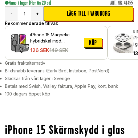
Finns i lager
(Fler än 20 st)
ART. NR
:
41455
LÄGG TILL I VARUKORG
-
+
Rekommenderade tillval:
R
iPhone 15 Magnetic
iP
hybridskal med
KÖP
i 
ställfunktion, Svart
126
SEK
149
SEK
1
Gratis fraktalternativ
Blixtsnabb leverans (Early Bird, Instabox, PostNord)
Skickas från vårt lager i Sverige
Betala med Swish, Walley faktura, Apple Pay, kort, bank
100 dagars öppet köp
iPhone 15 Skärmskydd i glas