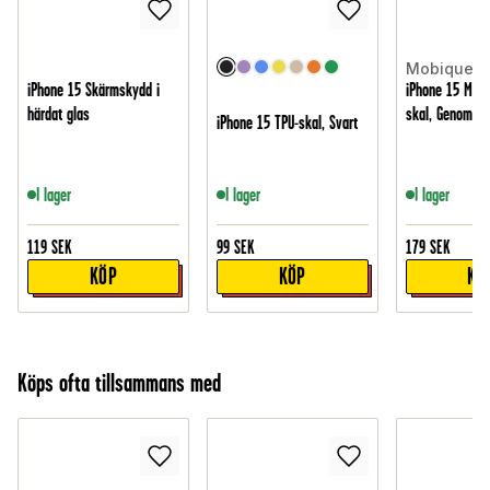
Mobique
iPhone 15 Skärmskydd i
iPhone 15 MagS
härdat glas
skal, Genomski
iPhone 15 TPU-skal, Svart
I lager
I lager
I lager
119
SEK
99
SEK
179
SEK
KÖP
KÖP
KÖ
Köps ofta tillsammans med