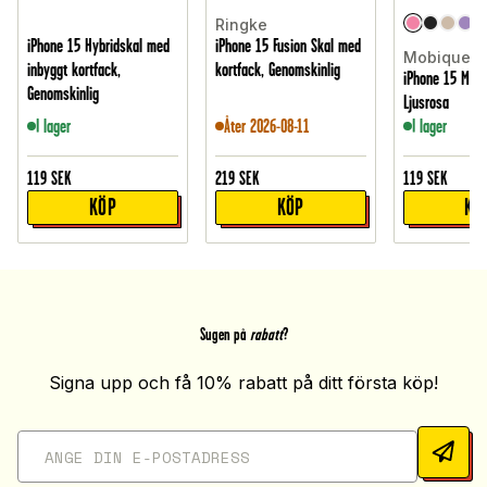
Ringke
iPhone 15 Hybridskal med
iPhone 15 Fusion Skal med
Mobique
inbyggt kortfack,
kortfack, Genomskinlig
iPhone 15 Mobil
Genomskinlig
Ljusrosa
I lager
Åter 2026-08-11
I lager
119
SEK
219
SEK
119
SEK
KÖP
KÖP
KÖ
Sugen på
rabatt
?
Signa upp och få 10% rabatt på ditt första köp!