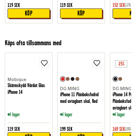
119
SEK
119
SEK
152
SEK
179
SE
KÖP
KÖP
KÖ
Köps ofta tillsammans med
-15%
Mobique
Skärmskydd Härdat Glas
DG.MING
DG.MING
iPhone 14
iPhone 11 Plånboksfodral
iPhone 14 Pro
med avtagbart skal, Red
Plånboksfodral
avtagbart skal,
I lager
I lager
I lager
119
SEK
199
SEK
169
SEK
199
SE