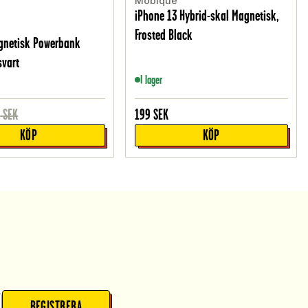
Mobique
iPhone 13 Hybrid-skal Magnetisk,
Frosted Black
gnetisk Powerbank
svart
I lager
9
SEK
199
SEK
KÖP
KÖP
REGISTRERA