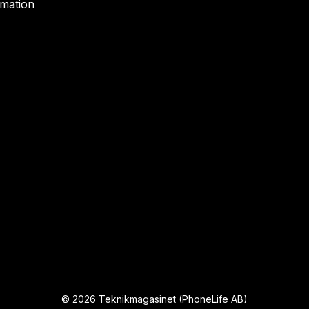
rmation
©
2026
Teknikmagasinet (PhoneLife AB)