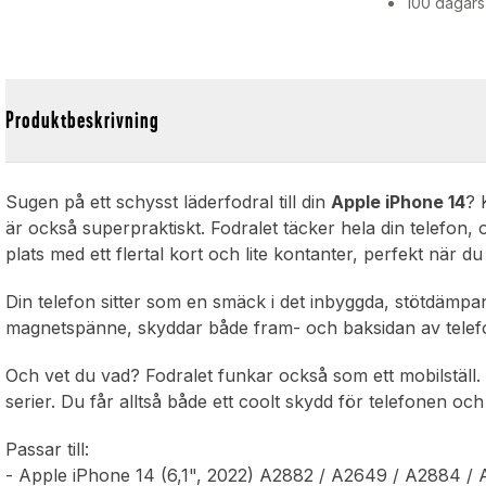
100 dagars
l
Produktbeskrivning
Sugen på ett schysst läderfodral till din
Apple iPhone 14
? 
är också superpraktiskt. Fodralet täcker hela din telefon, 
plats med ett flertal kort och lite kontanter, perfekt när du
Din telefon sitter som en smäck i det inbyggda, stötdämp
magnetspänne, skyddar både fram- och baksidan av telefo
Och vet du vad? Fodralet funkar också som ett mobilställ. P
serier. Du får alltså både ett coolt skydd för telefonen och
Passar till:
- Apple iPhone 14 (6,1", 2022) A2882 / A2649 / A2884 /