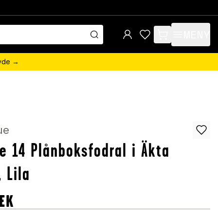
MENY
items in cart, view 
övde →
ue
e 14 Plånboksfodral i Äkta
, Lila
EK