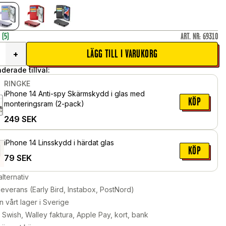
r
(5)
ART. NR
:
69310
LÄGG TILL I VARUKORG
+
erade tillval:
RINGKE
iPhone 14 Anti-spy Skärmskydd i glas med
KÖP
monteringsram (2-pack)
249
SEK
iPhone 14 Linsskydd i härdat glas
KÖP
79
SEK
alternativ
leverans (Early Bird, Instabox, PostNord)
n vårt lager i Sverige
Swish, Walley faktura, Apple Pay, kort, bank