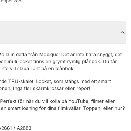
 öppet köp
Kolla in detta från Mobique! Det är inte bara snyggt, det
och inuti locket finns en grymt rymlig plånbok. Du får
 inte vill släpa runt på en plånbok.
ande TPU-skalet. Locket, som stängs med ett smart
nen. Inga fler skärmkrossar eller repor!
erfekt för när du vill kolla på YouTube, filmer eller
 en smart lösning för dina filmkvällar. Toppen, eller hur?
 A2881 / A2883