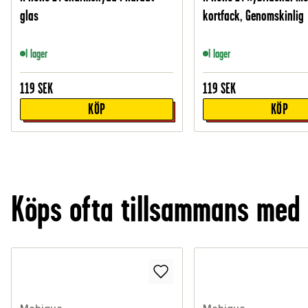
glas
kortfack, Genomskinlig
I lager
I lager
119
SEK
119
SEK
KÖP
KÖP
Köps ofta tillsammans med