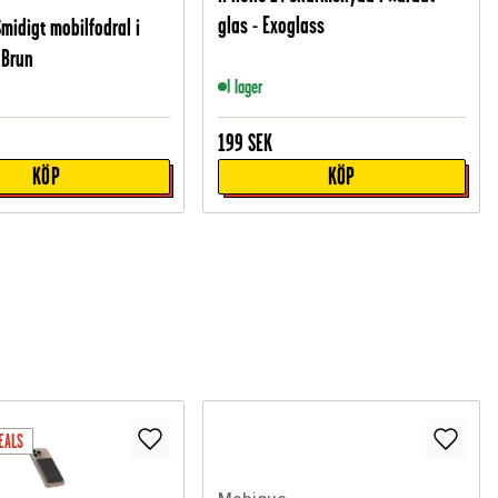
glas - Exoglass
midigt mobilfodral i
 Brun
I lager
199
SEK
KÖP
KÖP
EALS