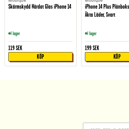
Mobique
Mobique
Skärmskydd Härdat Glas iPhone 14
iPhone 14 Plus Plånboks
Äkta Läder, Svart
I lager
I lager
119
SEK
199
SEK
KÖP
KÖP