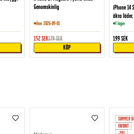
Genomskinlig
iPhone 14 S
äkta läder,
Åter 2026-09-01
I lager
152
SEK
179
SEK
199
SEK
KÖP
SUMMER D
FAVORIT
-29%