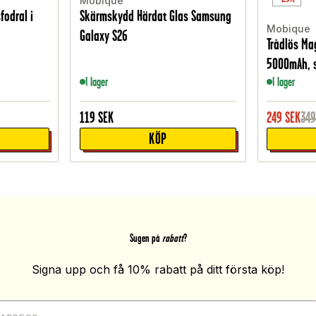
Mobique
fodral i
Skärmskydd Härdat Glas Samsung
Mobique
Galaxy S26
Trådlös Ma
5000mAh, 
I lager
I lager
119
SEK
249
SEK
34
KÖP
Sugen på
rabatt
?
Signa upp och få 10% rabatt på ditt första köp!