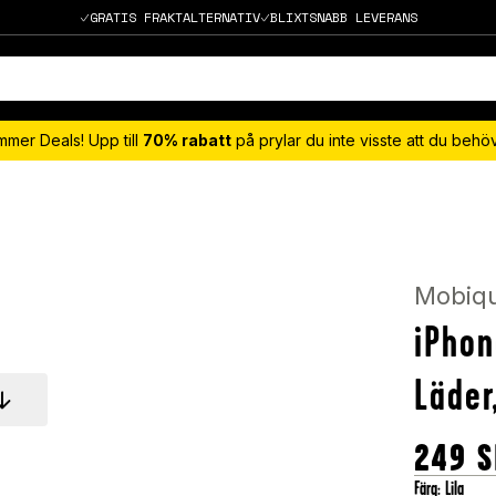
GRATIS FRAKTALTERNATIV
BLIXTSNABB LEVERANS
mmer Deals! Upp till
70% rabatt
på prylar du inte visste att du beh
Mobiq
iPhon
Läder
249
S
Färg
:
Lila