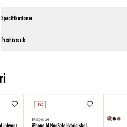
Specifikationer
Prishistorik
ri
-15%
Mobique
ed inbyggt
iPhone 14 MagSafe Hybrid-skal,