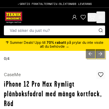
GRATIS FRAKTALTERNATIV
BLIXTSNABB LEVERANS
items in cart,
🌴 Summer Deals! Upp till
70% rabatt
på prylar du inte visste
att du behövde →
PREVIOUS SLID
NEXT S
0
/
4
CaseMe
iPhone 12 Pro Max Rymligt
plånboksfodral med många kortfack,
Röd