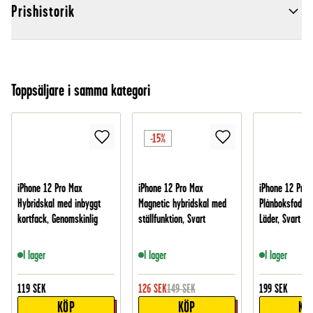
Prishistorik
Toppsäljare i samma kategori
-15%
iPhone 12 Pro Max
iPhone 12 Pro Max
iPhone 12 Pro 
Hybridskal med inbyggt
Magnetic hybridskal med
Plånboksfodral 
kortfack, Genomskinlig
ställfunktion, Svart
Läder, Svart
I lager
I lager
I lager
119
SEK
126
SEK
149
SEK
199
SEK
KÖP
KÖP
KÖ