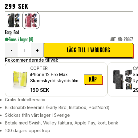
299
SEK
Färg
:
Röd
Finns i lager
(8)
ART. NR
:
28667
LÄGG TILL I VARUKORG
-
+
Rekommenderade tillval:
COPTER
C
iPhone 12 Pro Max
Sa
KÖP
Skärmskydd skyddsfilm
Ry
me
159
SEK
2
Gr
Gratis fraktalternativ
Blixtsnabb leverans (Early Bird, Instabox, PostNord)
Skickas från vårt lager i Sverige
Betala med Swish, Walley faktura, Apple Pay, kort, bank
100 dagars öppet köp