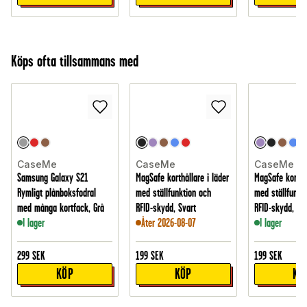
Köps ofta tillsammans med
CaseMe
CaseMe
CaseMe
Samsung Galaxy S21
MagSafe korthållare i läder
MagSafe korthål
Rymligt plånboksfodral
med ställfunktion och
med ställfunkt
med många kortfack, Grå
RFID-skydd, Svart
RFID-skydd, Lil
I lager
Åter 2026-08-07
I lager
299
SEK
199
SEK
199
SEK
KÖP
KÖP
KÖ