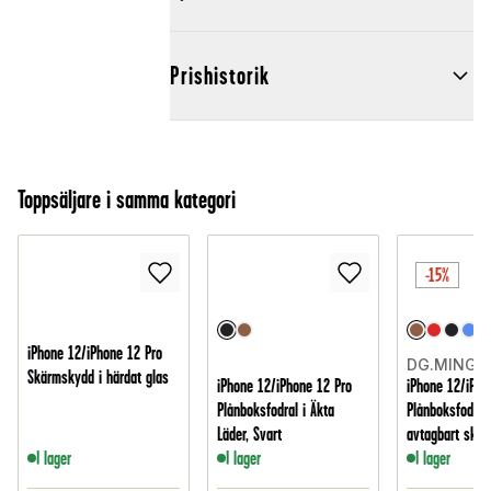
Prishistorik
Toppsäljare i samma kategori
-15%
iPhone 12/iPhone 12 Pro
DG.MING
Skärmskydd i härdat glas
iPhone 12/iPhone 12 Pro
iPhone 12/iPho
Plånboksfodral i Äkta
Plånboksfodral
Läder, Svart
avtagbart skal
I lager
I lager
I lager