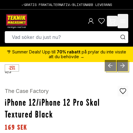
GRATIS FRAKTALTERNATIV
BLIXTSNABB LEVERANS
items in cart,
🌴 Summer Deals! Upp till
70% rabatt
på prylar du inte visste
att du behövde →
-15%
PREVIOUS SLID
NEXT S
0
/
3
The Case Factory
iPhone 12/iPhone 12 Pro Skal
Textured Black
169
SEK