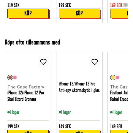
119
SEK
199
SEK
169
SEK
199
SE
KÖP
KÖP
KÖ
Köps ofta tillsammans med
iPhone 12/iPhone 12 Pro
The Case Factory
The Case 
Anti-spy skärmskydd i glas
iPhone 12/iPhone 12 Pro
Fästbart AirPod
Skal Lizard Granata
Fodral Croco Pa
I lager
I lager
I lager
199
SEK
149
SEK
149
SEK