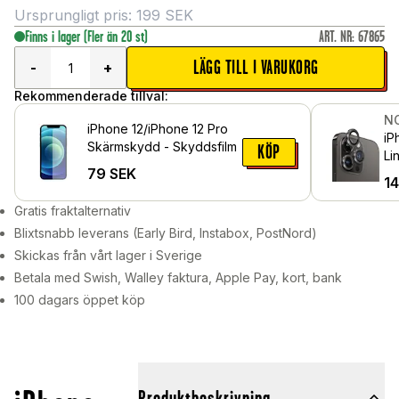
Ursprungligt pris:
199
SEK
Finns i lager
(Fler än 20 st)
ART. NR
:
67865
LÄGG TILL I VARUKORG
-
+
Rekommenderade tillval:
N
iPhone 12/iPhone 12 Pro
iP
Skärmskydd - Skyddsfilm
KÖP
Li
79
SEK
me
1
Sv
Gratis fraktalternativ
Blixtsnabb leverans (Early Bird, Instabox, PostNord)
Skickas från vårt lager i Sverige
Betala med Swish, Walley faktura, Apple Pay, kort, bank
100 dagars öppet köp
Produktbeskrivning