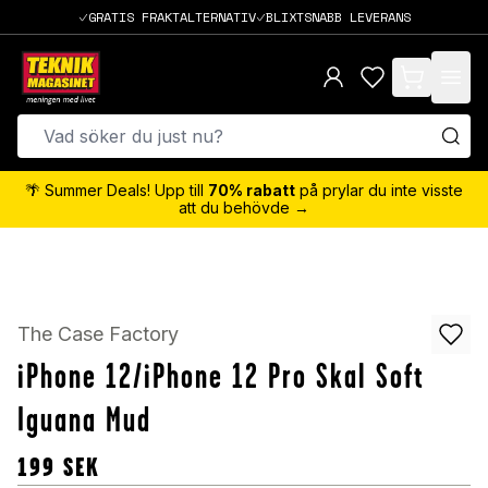
GRATIS FRAKTALTERNATIV
BLIXTSNABB LEVERANS
items in cart,
🌴 Summer Deals! Upp till
70% rabatt
på prylar du inte visste
att du behövde →
The Case Factory
iPhone 12/iPhone 12 Pro Skal Soft
Iguana Mud
199
SEK