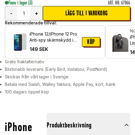
Finns i lager
(3)
ART. NR
:
67866
LÄGG TILL I VARUKORG
-
+
Rekommenderade tillval:
N
iPhone 12/iPhone 12 Pro
iP
Anti-spy skärmskydd i
KÖP
Li
glas
149
SEK
me
1
Sv
Gratis fraktalternativ
Blixtsnabb leverans (Early Bird, Instabox, PostNord)
Skickas från vårt lager i Sverige
Betala med Swish, Walley faktura, Apple Pay, kort, bank
100 dagars öppet köp
iPhone
Produktbeskrivning