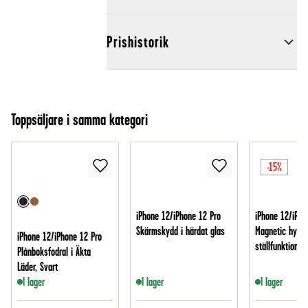
Prishistorik
Toppsäljare i samma kategori
-15%
iPhone 12/iPhone 12 Pro
iPhone 12/iPho
Skärmskydd i härdat glas
Magnetic hybri
iPhone 12/iPhone 12 Pro
ställfunktion, S
Plånboksfodral i Äkta
Läder, Svart
I lager
I lager
I lager