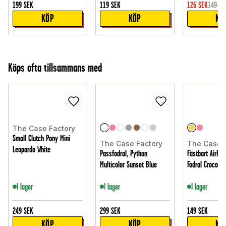
199
SEK
119
SEK
126
SEK
149
SE
KÖP
KÖP
KÖ
Köps ofta tillsammans med
The Case Factory
Small Clutch Pony Mini
The Case Factory
The Case 
Leopardo White
Passfodral, Python
Fästbart AirPod
Multicolor Sunset Blue
Fodral Croco Pa
I lager
I lager
I lager
249
SEK
299
SEK
149
SEK
KÖP
KÖP
KÖ