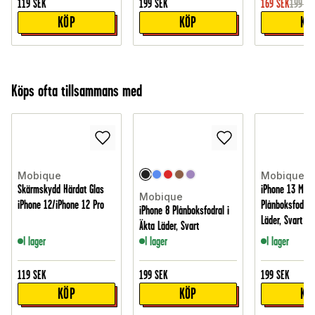
119
SEK
199
SEK
169
SEK
199
SE
KÖP
KÖP
KÖ
Köps ofta tillsammans med
Mobique
Mobique
Skärmskydd Härdat Glas
iPhone 13 Mini
Mobique
iPhone 12/iPhone 12 Pro
Plånboksfodral 
iPhone 8 Plånboksfodral i
Läder, Svart
Äkta Läder, Svart
I lager
I lager
I lager
119
SEK
199
SEK
199
SEK
KÖP
KÖP
KÖ