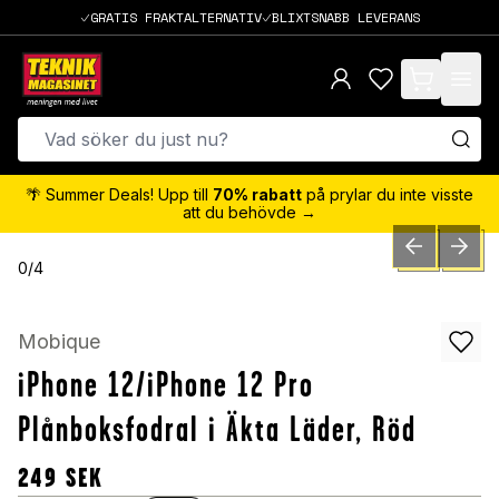
GRATIS FRAKTALTERNATIV
BLIXTSNABB LEVERANS
items in cart,
🌴 Summer Deals! Upp till
70% rabatt
på prylar du inte visste
att du behövde →
PREVIOUS SLID
NEXT S
0
/
4
Mobique
iPhone 12/iPhone 12 Pro
Plånboksfodral i Äkta Läder, Röd
249
SEK