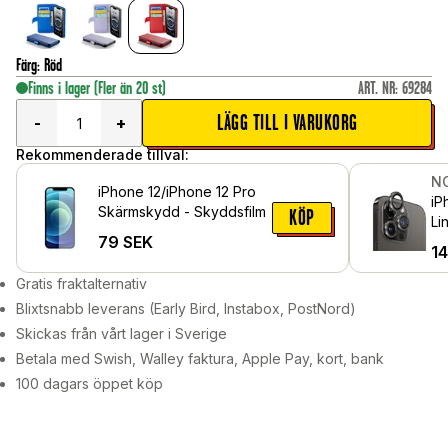
Färg
:
Röd
Finns i lager
(Fler än 20 st)
ART. NR
:
69284
LÄGG TILL I VARUKORG
-
+
Rekommenderade tillval:
N
iPhone 12/iPhone 12 Pro
iP
Skärmskydd - Skyddsfilm
KÖP
Li
79
SEK
me
1
Sv
Gratis fraktalternativ
Blixtsnabb leverans (Early Bird, Instabox, PostNord)
Skickas från vårt lager i Sverige
Betala med Swish, Walley faktura, Apple Pay, kort, bank
100 dagars öppet köp