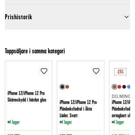
Prishistorik
Toppsäljare i samma kategori
-15%
iPhone 12/iPhone 12 Pro
DG.MING
Skärmskydd i härdat glas
iPhone 12/iPhone 12 Pro
iPhone 12/iPho
Plånboksfodral i Äkta
Plånboksfodral
Läder, Svart
avtagbart skal
I lager
I lager
I lager