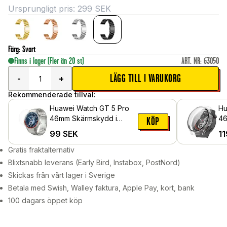
Ursprungligt pris:
299
SEK
Färg
:
Svart
Finns i lager
(Fler än 20 st)
ART. NR
:
63050
LÄGG TILL I VARUKORG
-
+
Rekommenderade tillval:
Huawei Watch GT 5 Pro
Hu
46mm Skärmskydd i
46
KÖP
härdat glas
me
99
SEK
11
sk
Ge
Gratis fraktalternativ
Blixtsnabb leverans (Early Bird, Instabox, PostNord)
Skickas från vårt lager i Sverige
Betala med Swish, Walley faktura, Apple Pay, kort, bank
100 dagars öppet köp