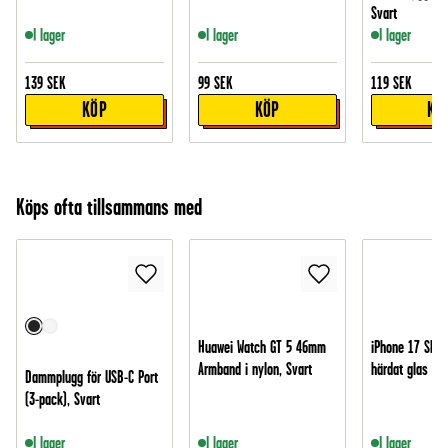
Svart
I lager
I lager
I lager
139
SEK
99
SEK
119
SEK
KÖP
KÖP
KÖ
Köps ofta tillsammans med
Huawei Watch GT 5 46mm
iPhone 17 Skär
Armband i nylon, Svart
härdat glas
Dammplugg för USB-C Port
(3-pack), Svart
I lager
I lager
I lager