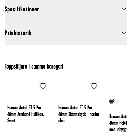
Specifikationer
Prishistorik
Toppsäljare i samma kategori
Huawei Watch GT 5 Pro
Huawei Watch GT 5 Pro
46mm Armband i silikon,
46mm Skärmskydd i härdat
Huawei Watch G
Svart
glas
46mm Heltäcka
med inbyggt s