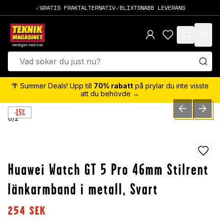
GRATIS FRAKTALTERNATIV
BLIXTSNABB LEVERANS
items in cart,
🌴 Summer Deals! Upp till
70% rabatt
på prylar du inte visste
att du behövde →
-15%
PREVIOUS SLID
NEXT S
0
/
2
Huawei Watch GT 5 Pro 46mm Stilrent
länkarmband i metall, Svart
254
SEK