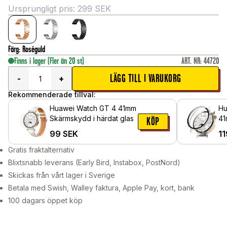
Ursprungligt pris:
299
SEK
Färg
:
Roséguld
Finns i lager
(Fler än 20 st)
ART. NR
:
44720
LÄGG TILL I VARUKORG
-
+
Rekommenderade tillval:
Huawei Watch GT 4 41mm
Hu
Skärmskydd i härdat glas
41
KÖP
me
99
SEK
11
sk
Ge
Gratis fraktalternativ
Blixtsnabb leverans (Early Bird, Instabox, PostNord)
Skickas från vårt lager i Sverige
Betala med Swish, Walley faktura, Apple Pay, kort, bank
100 dagars öppet köp