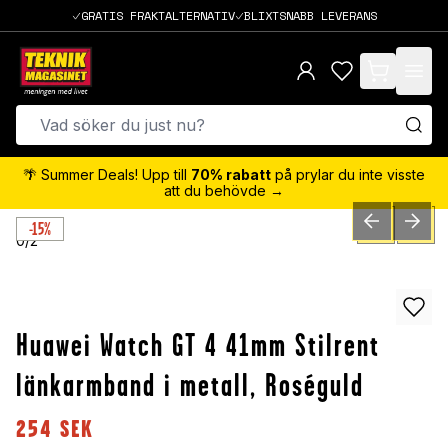
GRATIS FRAKTALTERNATIV
BLIXTSNABB LEVERANS
items in cart,
🌴 Summer Deals! Upp till
70% rabatt
på prylar du inte visste
att du behövde →
-15%
PREVIOUS SLID
NEXT S
0
/
2
Huawei Watch GT 4 41mm Stilrent
länkarmband i metall, Roséguld
254
SEK