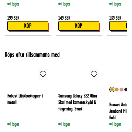
I lager
I lager
I lager
199
SEK
149
SEK
139
SEK
KÖP
KÖP
KÖ
Köps ofta tillsammans med
Robust Länkborttagare i
Samsung Galaxy S22 Ultra
metall
Skal med kameraskydd &
Huawei Watch 
fingerring, Svart
Armband Milane
Guld
I lager
I lager
I lager