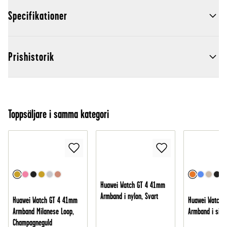
Specifikationer
Prishistorik
Toppsäljare i samma kategori
Huawei Watch GT 4 41mm
Armband i nylon, Svart
Huawei Watch GT 4 41mm
Huawei Watch 
Armband Milanese Loop,
Armband i silik
Champagneguld