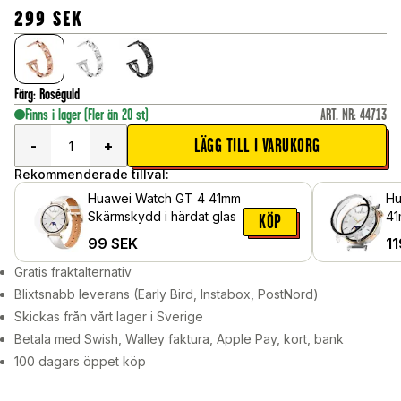
299
SEK
Färg
:
Roséguld
Finns i lager
(Fler än 20 st)
ART. NR
:
44713
LÄGG TILL I VARUKORG
-
+
Rekommenderade tillval:
Huawei Watch GT 4 41mm
Hu
Skärmskydd i härdat glas
41
KÖP
me
99
SEK
11
sk
Ge
Gratis fraktalternativ
Blixtsnabb leverans (Early Bird, Instabox, PostNord)
Skickas från vårt lager i Sverige
Betala med Swish, Walley faktura, Apple Pay, kort, bank
100 dagars öppet köp