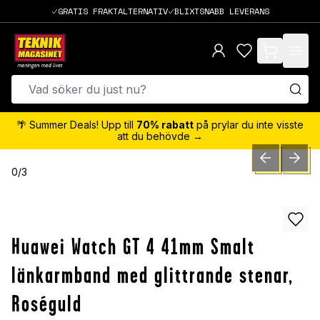
GRATIS FRAKTALTERNATIV
BLIXTSNABB LEVERANS
items in cart,
🌴 Summer Deals! Upp till
70% rabatt
på prylar du inte visste
att du behövde →
PREVIOUS SLID
NEXT S
0
/
3
Huawei Watch GT 4 41mm Smalt
länkarmband med glittrande stenar,
Roséguld