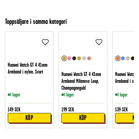
Toppsäljare i samma kategori
Huawei Watch GT 4 41mm
Armband i nylon, Svart
Huawei Watch GT 4 41mm
Huawei Watch 
Armband Milanese Loop,
Armband i silik
Champagneguld
I lager
I lager
I lager
149
SEK
199
SEK
139
SEK
KÖP
KÖP
KÖ