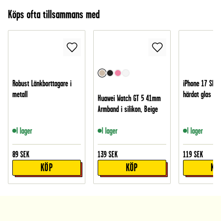
Köps ofta tillsammans med
Robust Länkborttagare i
iPhone 17 Skär
metall
härdat glas
Huawei Watch GT 5 41mm
Armband i silikon, Beige
I lager
I lager
I lager
89
SEK
139
SEK
119
SEK
KÖP
KÖP
KÖ