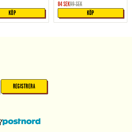
84
SEK
99
SEK
KÖP
KÖP
REGISTRERA