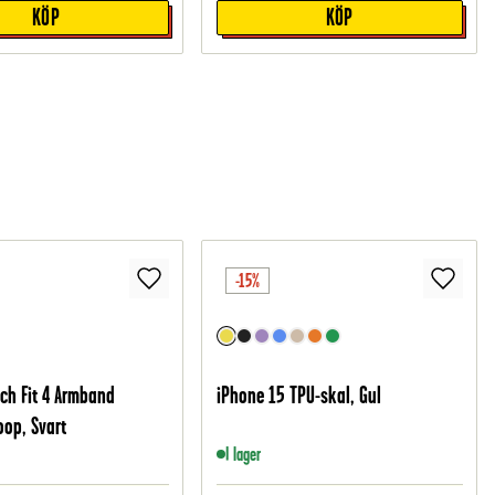
KÖP
KÖP
-15%
ch Fit 4 Armband
iPhone 15 TPU-skal, Gul
oop, Svart
I lager