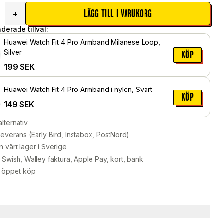
LÄGG TILL I VARUKORG
+
erade tillval:
Huawei Watch Fit 4 Pro Armband Milanese Loop,
Silver
KÖP
199
SEK
Huawei Watch Fit 4 Pro Armband i nylon, Svart
KÖP
149
SEK
alternativ
leverans (Early Bird, Instabox, PostNord)
n vårt lager i Sverige
Swish, Walley faktura, Apple Pay, kort, bank
 öppet köp