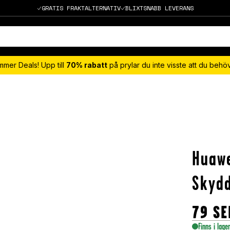
GRATIS FRAKTALTERNATIV
BLIXTSNABB LEVERANS
mmer Deals! Upp till
70% rabatt
på prylar du inte visste att du beh
Huawe
Skydd
79
SE
Finns i lage