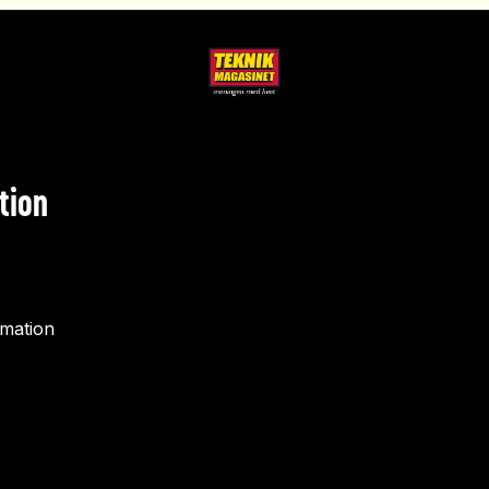
tion
rmation