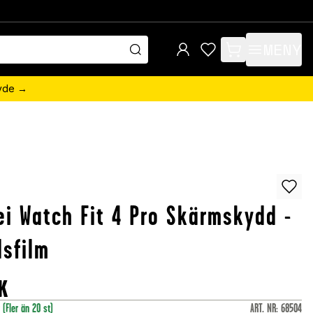
MENY
items in cart, view 
övde →
i Watch Fit 4 Pro Skärmskydd -
sfilm
K
r
(Fler än 20 st)
ART. NR
:
68504