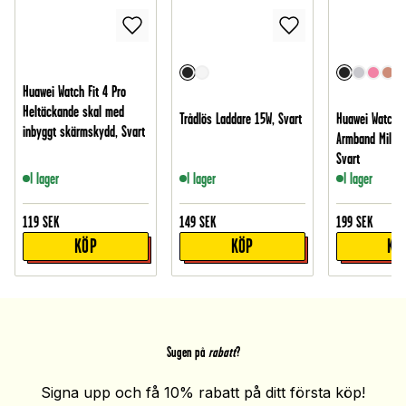
Huawei Watch Fit 4 Pro
Heltäckande skal med
Trådlös Laddare 15W, Svart
Huawei Watch F
inbyggt skärmskydd, Svart
Armband Milane
Svart
I lager
I lager
I lager
119
SEK
149
SEK
199
SEK
KÖP
KÖP
KÖ
Sugen på
rabatt
?
Signa upp och få 10% rabatt på ditt första köp!