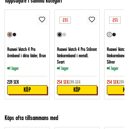
Toppsäljare i samma kategori
-15%
-15%
Huawei Watch 4 Pro
Huawei Watch 4 Pro Stilrent
Huawei Watch 4 
Armband i äkta läder, Brun
länkarmband i metall,
länkarmband i 
Svart
Silver
I lager
I lager
I lager
239
SEK
254
SEK
299
SEK
254
SEK
299
SE
KÖP
KÖP
KÖ
Köps ofta tillsammans med