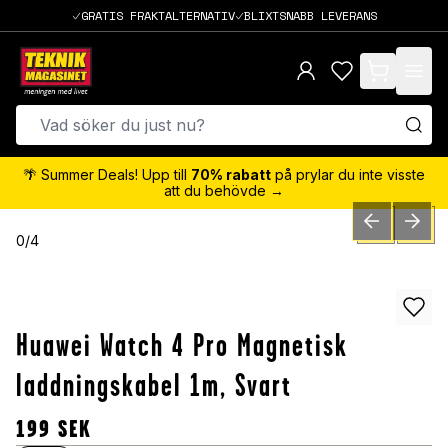
GRATIS FRAKTALTERNATIV
BLIXTSNABB LEVERANS
items in cart,
🌴 Summer Deals! Upp till
70% rabatt
på prylar du inte visste
att du behövde →
PREVIOUS SLID
NEXT S
0
/
4
Huawei Watch 4 Pro Magnetisk
laddningskabel 1m, Svart
199
SEK