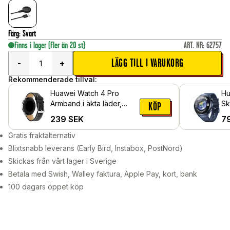
Färg
:
Svart
Finns i lager
(Fler än 20 st)
ART. NR
:
62757
LÄGG TILL I VARUKORG
-
+
Rekommenderade tillval:
Huawei Watch 4 Pro
Hu
Armband i äkta läder,
Sk
KÖP
Svart
Sk
239
SEK
7
Gratis fraktalternativ
Blixtsnabb leverans (Early Bird, Instabox, PostNord)
Skickas från vårt lager i Sverige
Betala med Swish, Walley faktura, Apple Pay, kort, bank
100 dagars öppet köp