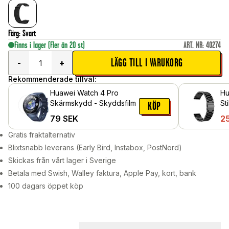
Färg
:
Svart
Finns i lager
(Fler än 20 st)
ART. NR
:
40274
LÄGG TILL I VARUKORG
-
+
Rekommenderade tillval:
Huawei Watch 4 Pro
Hu
Skärmskydd - Skyddsfilm
St
KÖP
me
79
SEK
2
Gratis fraktalternativ
Blixtsnabb leverans (Early Bird, Instabox, PostNord)
Skickas från vårt lager i Sverige
Betala med Swish, Walley faktura, Apple Pay, kort, bank
100 dagars öppet köp