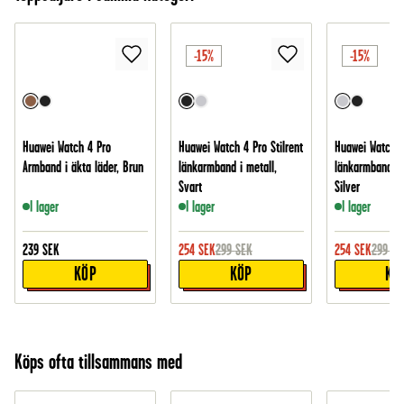
-15%
-15%
Huawei Watch 4 Pro
Huawei Watch 4 Pro Stilrent
Huawei Watch 4 
Armband i äkta läder, Brun
länkarmband i metall,
länkarmband i 
Svart
Silver
I lager
I lager
I lager
239
SEK
254
SEK
299
SEK
254
SEK
299
SE
KÖP
KÖP
KÖ
Köps ofta tillsammans med