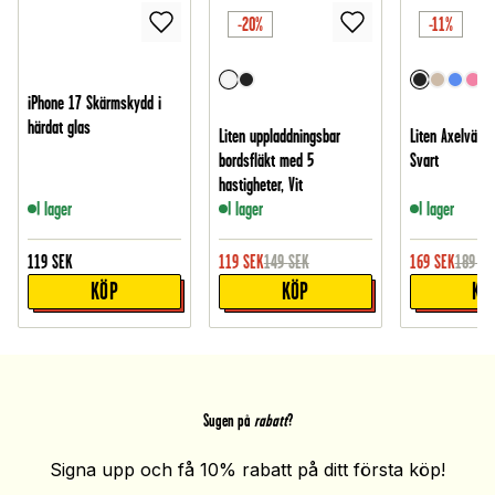
-20%
-11%
iPhone 17 Skärmskydd i
härdat glas
Liten uppladdningsbar
Liten Axelväska
bordsfläkt med 5
Svart
hastigheter, Vit
I lager
I lager
I lager
119
SEK
119
SEK
149
SEK
169
SEK
189
SE
KÖP
KÖP
KÖ
Sugen på
rabatt
?
Signa upp och få 10% rabatt på ditt första köp!