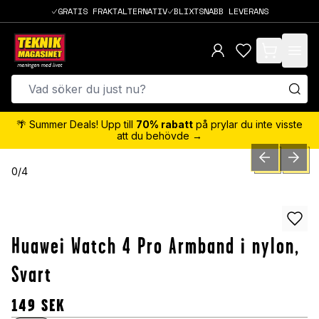
GRATIS FRAKTALTERNATIV
BLIXTSNABB LEVERANS
items in cart,
🌴 Summer Deals! Upp till
70% rabatt
på prylar du inte visste
att du behövde →
PREVIOUS SLID
NEXT S
0
/
4
Huawei Watch 4 Pro Armband i nylon,
Svart
149
SEK