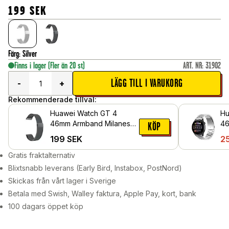
199
SEK
Färg
:
Silver
Finns i lager
(Fler än 20 st)
ART. NR
:
31902
LÄGG TILL I VARUKORG
-
+
Rekommenderade tillval:
Huawei Watch GT 4
Hu
46mm Armband Milanese
46
KÖP
Loop, Svart
Ru
199
SEK
2
lä
Si
Gratis fraktalternativ
Blixtsnabb leverans (Early Bird, Instabox, PostNord)
Skickas från vårt lager i Sverige
Betala med Swish, Walley faktura, Apple Pay, kort, bank
100 dagars öppet köp