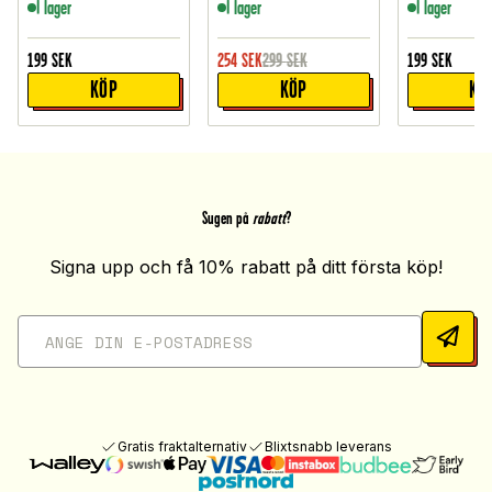
I lager
I lager
I lager
199
SEK
254
SEK
299
SEK
199
SEK
KÖP
KÖP
KÖ
Sugen på
rabatt
?
Signa upp och få 10% rabatt på ditt första köp!
Gratis fraktalternativ
Blixtsnabb leverans