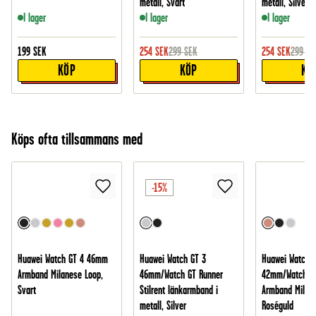
metall, Svart
metall, Silver
I lager
I lager
I lager
199
SEK
254
SEK
299
SEK
254
SEK
299
SE
KÖP
KÖP
KÖ
Köps ofta tillsammans med
-15%
Huawei Watch GT 4 46mm
Huawei Watch GT 3
Huawei Watch 
Armband Milanese Loop,
46mm/Watch GT Runner
42mm/Watch G
Svart
Stilrent länkarmband i
Armband Milane
metall, Silver
Roséguld