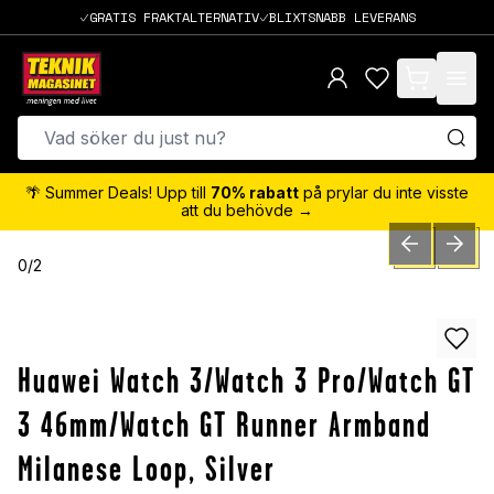
GRATIS FRAKTALTERNATIV
BLIXTSNABB LEVERANS
items in cart,
🌴 Summer Deals! Upp till
70% rabatt
på prylar du inte visste
att du behövde →
PREVIOUS SLID
NEXT S
0
/
2
Huawei Watch 3/Watch 3 Pro/Watch GT
3 46mm/Watch GT Runner Armband
Milanese Loop, Silver