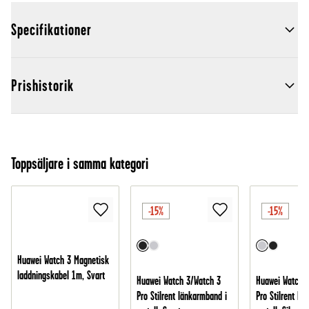
Specifikationer
Prishistorik
Toppsäljare i samma kategori
-15%
-15%
Huawei Watch 3 Magnetisk
laddningskabel 1m, Svart
Huawei Watch 3/Watch 3
Huawei Watch 
Pro Stilrent länkarmband i
Pro Stilrent lä