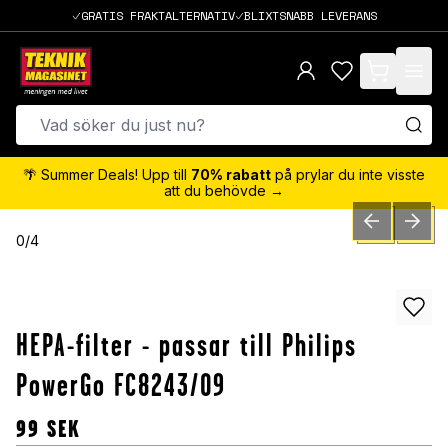
GRATIS FRAKTALTERNATIV
BLIXTSNABB LEVERANS
items in cart,
🌴 Summer Deals! Upp till
70% rabatt
på prylar du inte visste
att du behövde →
PREVIOUS SLID
NEXT S
0
/
4
HEPA-filter - passar till Philips
PowerGo FC8243/09
99
SEK