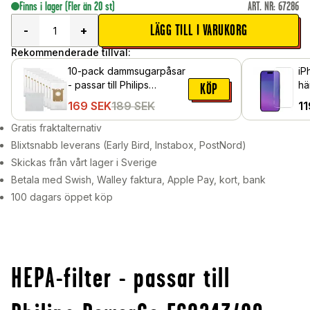
Finns i lager
(Fler än 20 st)
ART. NR
:
67286
LÄGG TILL I VARUKORG
-
+
Rekommenderade tillval:
10-pack dammsugarpåsar
iP
- passar till Philips
hä
KÖP
PowerGo FC8243/09
169
SEK
189
SEK
11
Gratis fraktalternativ
Blixtsnabb leverans (Early Bird, Instabox, PostNord)
Skickas från vårt lager i Sverige
Betala med Swish, Walley faktura, Apple Pay, kort, bank
100 dagars öppet köp
HEPA-filter - passar till