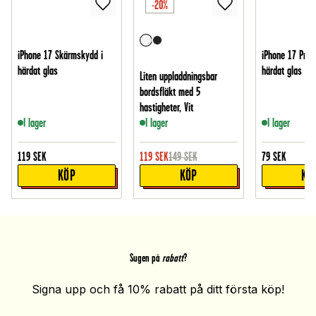
-20%
iPhone 17 Skärmskydd i
iPhone 17 Pro 
härdat glas
härdat glas
Liten uppladdningsbar
bordsfläkt med 5
hastigheter, Vit
I lager
I lager
I lager
119
SEK
119
SEK
149
SEK
79
SEK
KÖP
KÖP
KÖ
Sugen på
rabatt
?
Signa upp och få 10% rabatt på ditt första köp!