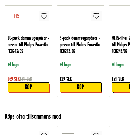
-11%
10-pack dammsugarpåsar -
5-pack dammsugarpåsar -
HEPA-filter 2-p
passar till Philips PowerGo
passar till Philips PowerGo
till Philips Pow
FC8243/09
FC8243/09
FC8243/09
I lager
I lager
I lager
169
SEK
189
SEK
119
SEK
179
SEK
KÖP
KÖP
KÖ
Köps ofta tillsammans med