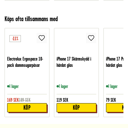
Köps ofta tillsammans med
-11%
Electrolux Ergospace 10-
iPhone 17 Skärmskydd i
iPhone 17 Pro 
pack dammsugarpåsar
härdat glas
härdat glas
I lager
I lager
I lager
169
SEK
189
SEK
119
SEK
79
SEK
KÖP
KÖP
KÖ