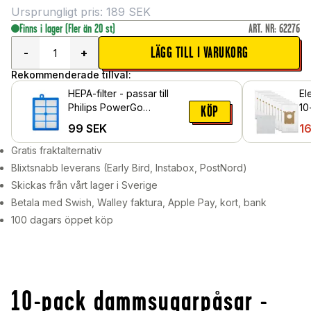
Ursprungligt pris:
189
SEK
Finns i lager
(Fler än 20 st)
ART. NR
:
62276
LÄGG TILL I VARUKORG
-
+
Rekommenderade tillval:
HEPA-filter - passar till
El
Philips PowerGo
10
KÖP
FC8243/09
da
99
SEK
1
Gratis fraktalternativ
Blixtsnabb leverans (Early Bird, Instabox, PostNord)
Skickas från vårt lager i Sverige
Betala med Swish, Walley faktura, Apple Pay, kort, bank
100 dagars öppet köp
10-pack dammsugarpåsar -