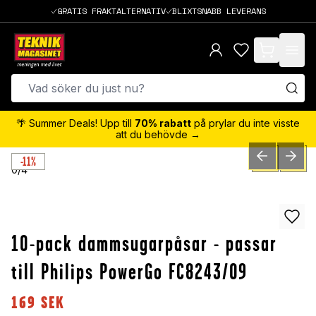
GRATIS FRAKTALTERNATIV
BLIXTSNABB LEVERANS
items in cart,
🌴 Summer Deals! Upp till
70% rabatt
på prylar du inte visste
att du behövde →
-11%
PREVIOUS SLID
NEXT S
0
/
4
10-pack dammsugarpåsar - passar
till Philips PowerGo FC8243/09
169
SEK