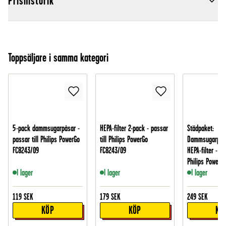
Prishistorik
Toppsäljare i samma kategori
5-pack dammsugarpåsar -
HEPA-filter 2-pack - passar
Städpaket:
passar till Philips PowerGo
till Philips PowerGo
Dammsugarpåsa
FC8243/09
FC8243/09
HEPA-filter - pa
Philips PowerG
I lager
I lager
I lager
119
SEK
179
SEK
249
SEK
KÖP
KÖP
KÖ